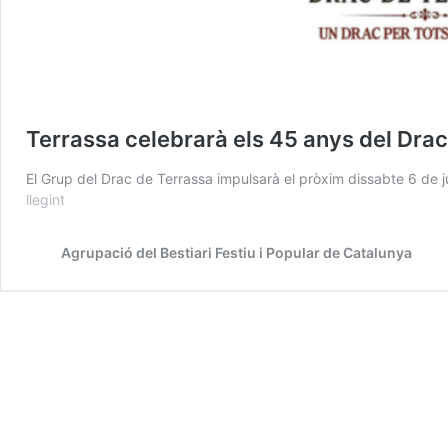
Terrassa celebrarà els 45 anys del Drac 
El Grup del Drac de Terrassa impulsarà el pròxim dissabte 6 d
llegint
Terrassa
celebrarà
els
Agrupació del Bestiari Festiu i Popular de Catalunya
45
anys
del
Drac
amb
el
repte
“Un
drac