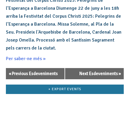
Festivitat del Corpus Christi 2025: Pelegrins de
l’Esperança a Barcelona Diumenge 22 de juny a les 18h
arriba la Festivitat del Corpus Christi 2025: Pelegrins de
l’Esperança a Barcelona. Missa Solemne, al Pla de la
Seu. Presideix l'Arquebisbe de Barcelona, Cardenal Joan
Josep Omella. Processó amb el Santíssim Sagrament
pels carrers de la ciutat.
Per saber-ne més »
«
Previous Esdeveniments
Next Esdeveniments
»
Navegació
de
llista
+ EXPORT EVENTS
d'Esdeveniments