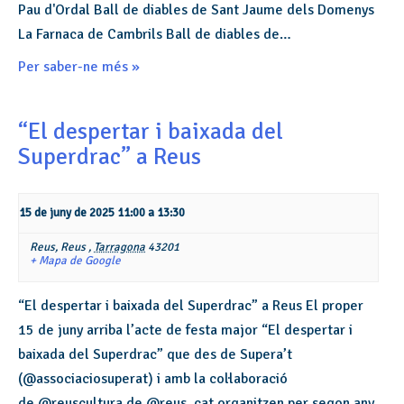
Pau d'Ordal Ball de diables de Sant Jaume dels Domenys
La Farnaca de Cambrils Ball de diables de…
Per saber-ne més »
“El despertar i baixada del
Superdrac” a Reus
15 de juny de 2025 11:00
a
13:30
Reus,
Reus
,
Tarragona
43201
+ Mapa de Google
“El despertar i baixada del Superdrac” a Reus El proper
15 de juny arriba l’acte de festa major “El despertar i
baixada del Superdrac” que des de Supera’t
(@associaciosuperat) i amb la col·laboració
de @reuscultura de @reus_cat organitzen per segon any