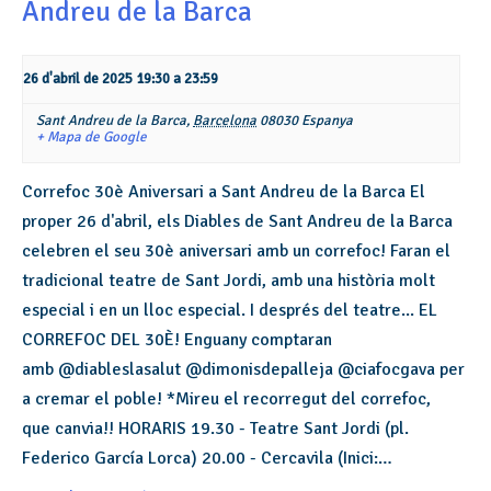
Andreu de la Barca
26 d'abril de 2025 19:30
a
23:59
Sant Andreu de la Barca,
Barcelona
08030
Espanya
+ Mapa de Google
Correfoc 30è Aniversari a Sant Andreu de la Barca El
proper 26 d'abril, els Diables de Sant Andreu de la Barca
celebren el seu 30è aniversari amb un correfoc! Faran el
tradicional teatre de Sant Jordi, amb una història molt
especial i en un lloc especial. I després del teatre... EL
CORREFOC DEL 30È! Enguany comptaran
amb @diableslasalut @dimonisdepalleja @ciafocgava per
a cremar el poble! *Mireu el recorregut del correfoc,
que canvia!! HORARIS 19.30 - Teatre Sant Jordi (pl.
Federico García Lorca) 20.00 - Cercavila (Inici:…