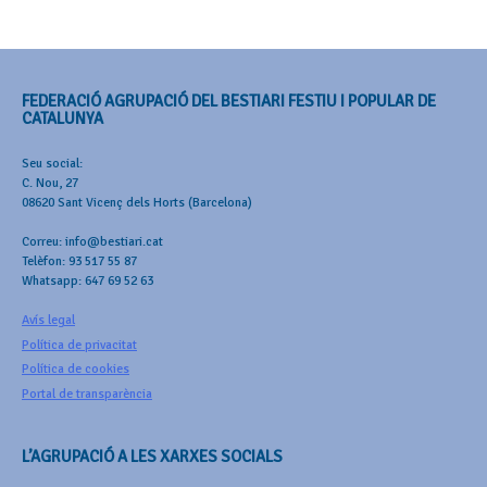
FEDERACIÓ AGRUPACIÓ DEL BESTIARI FESTIU I POPULAR DE
CATALUNYA
Seu social:
C. Nou, 27
08620 Sant Vicenç dels Horts (Barcelona)
Correu: info@bestiari.cat
Telèfon: 93 517 55 87
Whatsapp: 647 69 52 63
Avís legal
Política de privacitat
Política de cookies
Portal de transparència
L’AGRUPACIÓ A LES XARXES SOCIALS