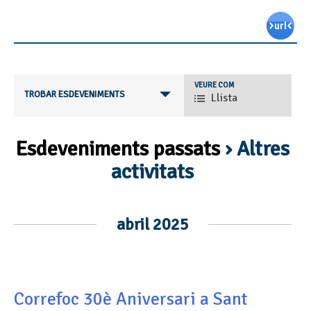
Navegació
VEURE COM
TROBAR ESDEVENIMENTS
Llista
de
les
vistes
d'esdeveniments
Esdeveniments passats
› Altres
activitats
Navegació
abril 2025
de
llista
d'Esdeveniments
Correfoc 30è Aniversari a Sant