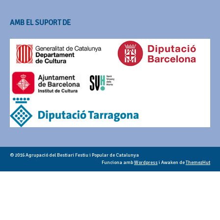
AMB EL SUPORT DE
© 2016 Agrupació del Bestiari Festiu i Popular de Catalunya
Funciona amb
Wordpress
i Awaken de
ThemezHut