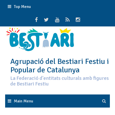
Skip
Top Menu
to
content
Agrupació del Bestiari Festiu i
Popular de Catalunya
La Federació d'entitats culturals amb figures
de Bestiari Festiu
Main Menu