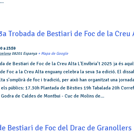
s…
 3a Trobada de Bestiari de Foc de la Creu 
00
a
23:59
celona
08201
Espanya
+ Mapa de Google
ada de Bestiari de Foc de la Creu Alta L'Envíbria’t 2025 ja és aquí
de Foc a la Creu Alta enguany celebra la seva 3a edició. El dissa
ta s’omplirà de foc i tradició, per això han organitzat una jornad
ts els públics: 17.30h Plantada de Bèsties 19h Tabalada 20h Corr
 - Godra de Caldes de Montbui - Cuc de Molins de…
e Bestiari de Foc del Drac de Granollers