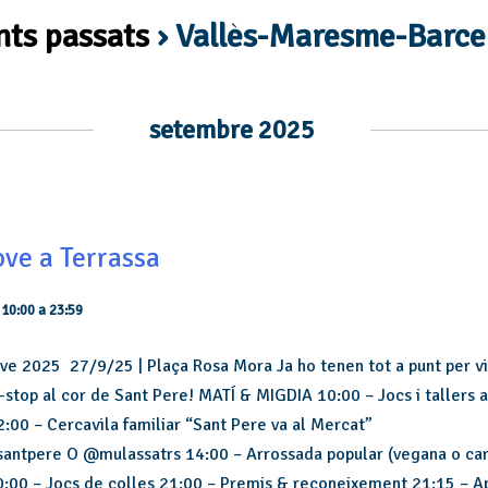
ts passats
› Vallès-Maresme-Barce
setembre 2025
ove a Terrassa
 10:00
a
23:59
e 2025 27/9/25 | Plaça Rosa Mora Ja ho tenen tot a punt per viu
n-stop al cor de Sant Pere! MATÍ & MIGDIA 10:00 – Jocs i tallers 
2:00 – Cercavila familiar “Sant Pere va al Mercat”
ntpere O @mulassatrs 14:00 – Arrossada popular (vegana o car
20:00 – Jocs de colles 21:00 – Premis & reconeixement 21:15 – 