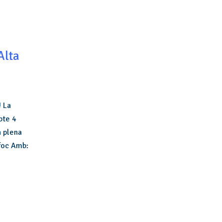
Alta
! La
bte 4
a plena
efoc Amb: