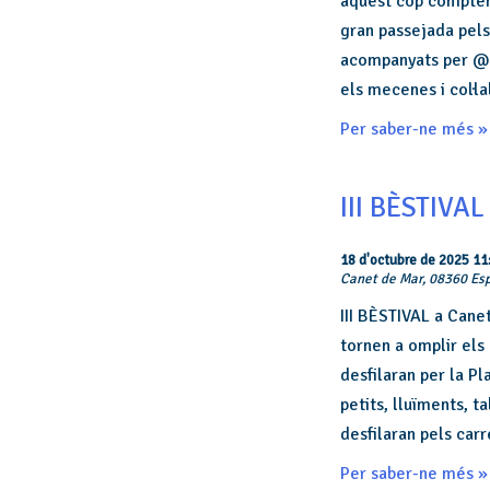
aquest cop compten
gran passejada pels 
acompanyats per @el
els mecenes i col·l
Per saber-ne més »
III BÈSTIVAL
18 d'octubre de 2025 11
Canet de Mar,
08360
Es
III BÈSTIVAL a Cane
tornen a omplir els
desfilaran per la Pl
petits, lluïments, ta
desfilaran pels carr
Per saber-ne més »