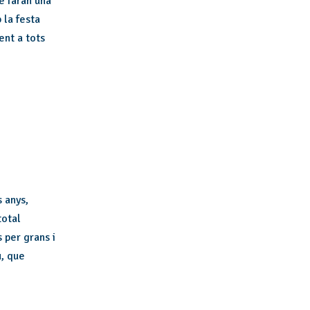
é faran una
 la festa
nt a tots
 anys,
total
 per grans i
u, que