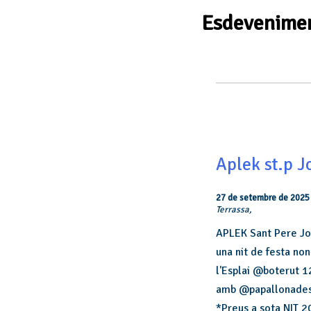
Esdevenimen
Navegació
de
llista
d'Esdeveniments
Aplek st.p J
27 de setembre de 2025
Terrassa,
APLEK Sant Pere Jov
una nit de festa no
l'Esplai @boterut 1
amb @papallonadesa
*Preus a sota NIT 