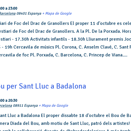
:00
a
23:00
Barcelona
08401
Espanya
+ Mapa de Google
ari de Foc del Drac de Granollers El proper 11 d'octubre es cel
tiari de Foc del Drac de Granollers. A la Pl. De la Porxada. Hora
tiari - 17.30h Activitats infantils - 18.30h Lliurament premis Joc
 19h Cercavila de músics Pl. Corona, C. Anselm Clavé, C. Sant R
rcavila de foc Pl. Porxada, C. Barcelona, C. Princep de Viana.…
u per Sant Lluc a Badalona
:00
a
20:30
rcelona
08911
Espanya
+ Mapa de Google
ant Lluc a Badalona El proper dissabte 18 d'octubre el Bou de B
imera Diada del Bou, amb motiu de Sant Lluc, patró dels artistes!