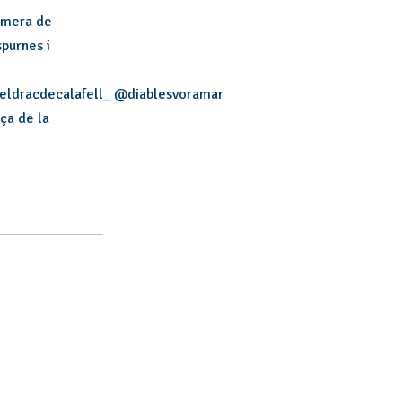
Fumera de
spurnes i
eldracdecalafell_ @diablesvoramar
ça de la