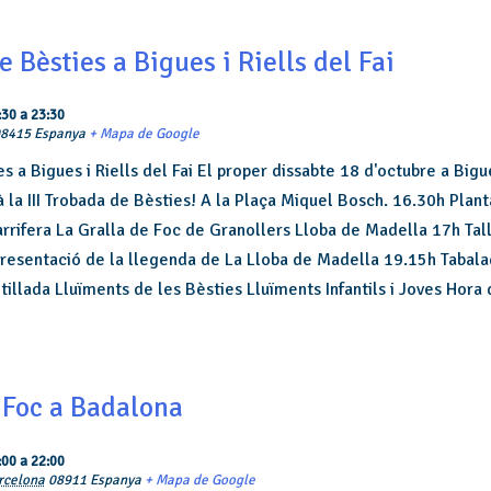
e Bèsties a Bigues i Riells del Fai
:30
a
23:30
08415
Espanya
+ Mapa de Google
es a Bigues i Riells del Fai El proper dissabte 18 d'octubre a Bigue
à la III Trobada de Bèsties! A la Plaça Miquel Bosch. 16.30h Plan
arrifera La Gralla de Foc de Granollers Lloba de Madella 17h Tal
presentació de la llegenda de La Lloba de Madella 19.15h Tabal
tillada Lluïments de les Bèsties Lluïments Infantils i Joves Hora
 Foc a Badalona
:00
a
22:00
rcelona
08911
Espanya
+ Mapa de Google