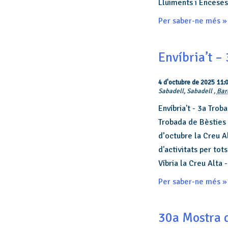
Lluïments i Encese
Per saber-ne més »
Envíbria’t –
4 d'octubre de 2025 11:
Sabadell,
Sabadell
,
Bar
Envíbria't - 3a Trob
Trobada de Bèsties 
d’octubre la Creu Al
d'activitats per to
Víbria la Creu Alta
Per saber-ne més »
30a Mostra d