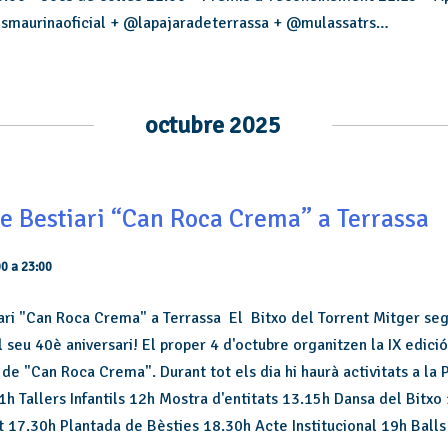
smaurinaoficial + @lapajaradeterrassa + @mulassatrs…
octubre 2025
e Bestiari “Can Roca Crema” a Terrassa
00
a
23:00
ari "Can Roca Crema" a Terrassa El Bitxo del Torrent Mitger se
 seu 40è aniversari! El proper 4 d'octubre organitzen la IX edició
de "Can Roca Crema". Durant tot els dia hi haurà activitats a la 
1h Tallers Infantils 12h Mostra d'entitats 13.15h Dansa del Bitxo
t 17.30h Plantada de Bèsties 18.30h Acte Institucional 19h Balls