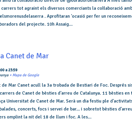
 amb la col·laboració directe de @obradordelariera A més tamb
carrers tot agraint els diversos comerciants la col·laboració amb
smorenusdelaserra . Aprofitaran 'ocasió per fer un reconeixeme
aboradors del projecte. 10h Assaig…
 a Canet de Mar
:00
a
23:59
panya
+ Mapa de Google
t de Mar Canet acull la 3a trobada de Bestiari de Foc. Després sis
 carrers de Canet de bèsties d'arreu de Catalunya. 11 bèsties en 
aça Universitat de Canet de Mar. Serà un dia festiu ple d'activitats
balades, concerts, focs i servei de bar... i sobretot bèsties d'arre
ers omplint la nit del 18 de llum i foc. A les…