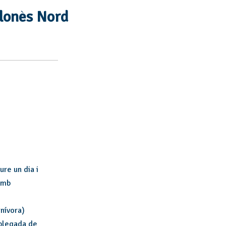
d'esdeveniments
lonès Nord
re un dia i
amb
nívora)
Aplegada de