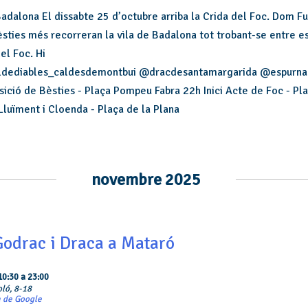
Badalona El dissabte 25 d’octubre arriba la Crida del Foc. Dom 
bèsties més recorreran la vila de Badalona tot trobant-se entre e
el Foc. Hi
alldediables_caldesdemontbui @dracdesantamargarida @espurna
sició de Bèsties - Plaça Pompeu Fabra 22h Inici Acte de Foc - Pla
Lluïment i Cloenda - Plaça de la Plana
novembre 2025
Godrac i Draca a Mataró
10:30
a
23:00
oló, 8-18
 de Google