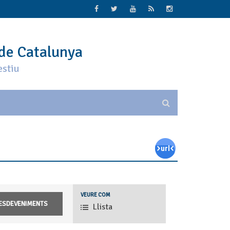
 de Catalunya
estiu
Navegació
VEURE COM
de
Llista
les
vistes