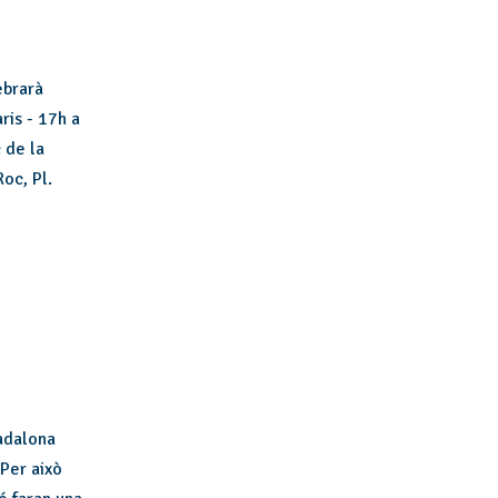
ebrarà
ris - 17h a
 de la
oc, Pl.
adalona
 Per això