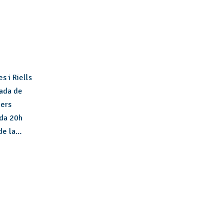
s i Riells
tada de
lers
ada 20h
 de la…