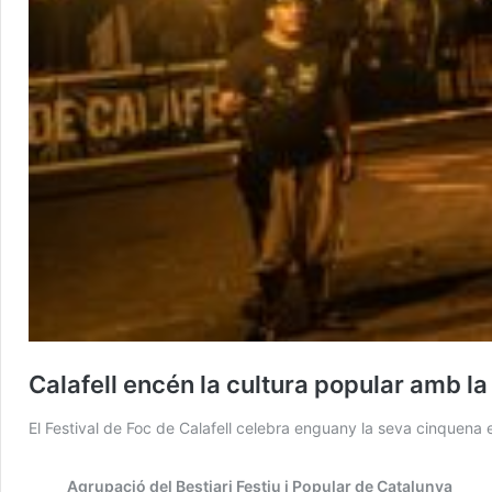
Calafell encén la cultura popular amb la
El Festival de Foc de Calafell celebra enguany la seva cinquena 
Agrupació del Bestiari Festiu i Popular de Catalunya