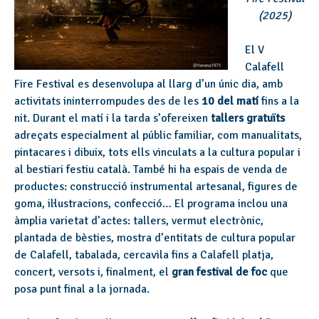
(2025)
El V
Calafell
Fire Festival es desenvolupa al llarg d’un únic dia, amb
activitats ininterrompudes des de les
10 del matí
fins a la
nit. Durant el matí i la tarda s’ofereixen
tallers gratuïts
adreçats especialment al públic familiar, com manualitats,
pintacares i dibuix, tots ells vinculats a la cultura popular i
al bestiari festiu català. També hi ha espais de venda de
productes: construcció instrumental artesanal, figures de
goma, il·lustracions, confecció… El programa inclou una
àmplia varietat d’actes: tallers, vermut electrònic,
plantada de bèsties, mostra d’entitats de cultura popular
de Calafell, tabalada, cercavila fins a Calafell platja,
concert, versots i, finalment, el
gran festival de foc
que
posa punt final a la jornada.