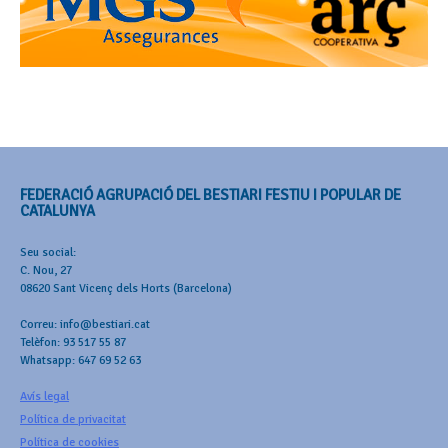
FEDERACIÓ AGRUPACIÓ DEL BESTIARI FESTIU I POPULAR DE
CATALUNYA
Seu social:
C. Nou, 27
08620 Sant Vicenç dels Horts (Barcelona)
Correu: info@bestiari.cat
Telèfon: 93 517 55 87
Whatsapp: 647 69 52 63
Avís legal
Política de privacitat
Política de cookies