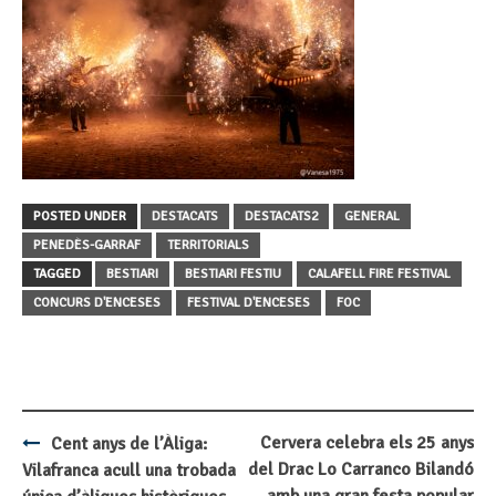
POSTED UNDER
DESTACATS
DESTACATS2
GENERAL
PENEDÈS-GARRAF
TERRITORIALS
TAGGED
BESTIARI
BESTIARI FESTIU
CALAFELL FIRE FESTIVAL
CONCURS D'ENCESES
FESTIVAL D'ENCESES
FOC
Cervera celebra els 25 anys
Cent anys de l’Àliga:
Post
del Drac Lo Carranco Bilandó
Vilafranca acull una trobada
amb una gran festa popular