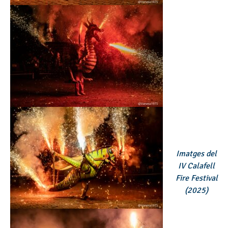
Imatges del
IV Calafell
Fire Festival
(2025)