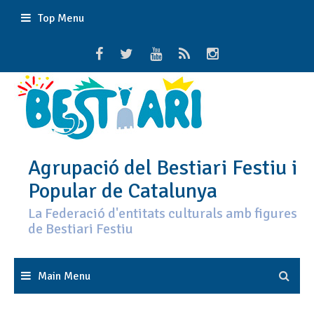
Skip
Top Menu
to
content
Agrupació del Bestiari Festiu i
Popular de Catalunya
La Federació d'entitats culturals amb figures
de Bestiari Festiu
Main Menu