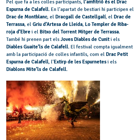
Pel que fa a les colles participants,
l’amfitrió és el Drac
Espurna de Calafell
. En l’apartat de bestiari hi participen el
Drac de Montblanc
, el
Dracgall de Castellgalí
, el
Drac de
Terrassa
, el
Griu d’Artesa de Lleida
,
Lo Templer de Riba-
roja d’Ebre
i el
Bitxo del Torrent Mitger de Terrassa
.
També hi prenen part els
Joves Diables de Cunit
i els
Diables Guaite’ls de Calafell
. El festival compta igualment
amb la participació de colles infantils, com el
Drac Petit
Espurna de Calafell
, l’
Extirp de les Espurnetes
i els
Diablons Mite’ls de Calafell
.