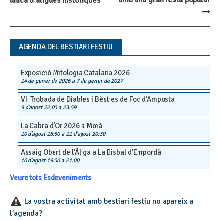
navigation
única d’àligues històriques
AGENDA DEL BESTIARI FESTIU
Exposició Mitologia Catalana 2026
14 de gener de 2026
a
7 de gener de 2027
VII Trobada de Diables i Bèsties de Foc d’Amposta
9 d'agost 22:00
a
23:59
La Cabra d’Or 2026 a Moià
10 d'agost 18:30
a
11 d'agost 20:30
Assaig Obert de l’Àliga a La Bisbal d’Empordà
10 d'agost 19:00
a
21:00
Veure tots Esdeveniments
La vostra activitat amb bestiari festiu no apareix a
l'agenda?