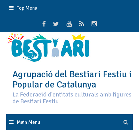
Skip
Top Menu
to
content
Agrupació del Bestiari Festiu i
Popular de Catalunya
La Federació d'entitats culturals amb figures
de Bestiari Festiu
Main Menu