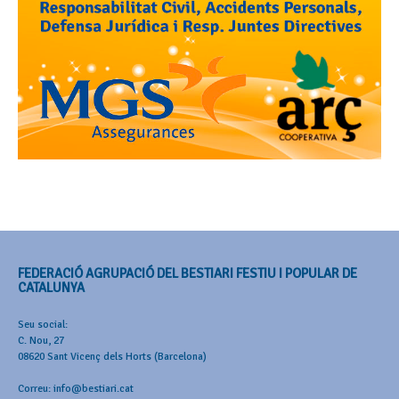
FEDERACIÓ AGRUPACIÓ DEL BESTIARI FESTIU I POPULAR DE
CATALUNYA
Seu social:
C. Nou, 27
08620 Sant Vicenç dels Horts (Barcelona)
Correu: info@bestiari.cat