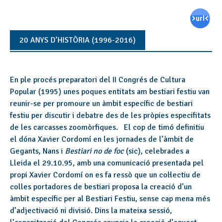
20 ANYS D’HISTÒRIA (1996-2016)
En ple procés preparatori del II Congrés de Cultura
Popular (1995) unes poques entitats am bestiari festiu van
reunir-se per promoure un àmbit específic de bestiari
festiu per discutir i debatre des de les pròpies especifitats
de les carcasses zoomòrfiques. El cop de timó definitiu
el dóna Xavier Cordomí en les jornades de l’àmbit de
Gegants, Nans i
Bestiari no de foc
(sic), celebrades a
Lleida el 29.10.95, amb una comunicació presentada pel
propi Xavier Cordomí on es fa ressò que un col·lectiu de
colles portadores de bestiari proposa la creació d’un
àmbit específic per al Bestiari Festiu, sense cap mena més
d’adjectivació ni divisió. Dins la mateixa sessió,