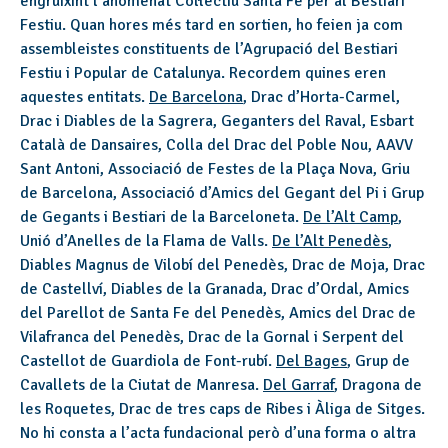
engruixint l’anomenat Col·lectiu Santa Fe per al Bestiari
Festiu. Quan hores més tard en sortien, ho feien ja com
assembleistes constituents de l’Agrupació del Bestiari
Festiu i Popular de Catalunya. Recordem quines eren
aquestes entitats.
De Barcelona
, Drac d’Horta-Carmel,
Drac i Diables de la Sagrera, Geganters del Raval, Esbart
Català de Dansaires, Colla del Drac del Poble Nou, AAVV
Sant Antoni, Associació de Festes de la Plaça Nova, Griu
de Barcelona, Associació d’Amics del Gegant del Pi i Grup
de Gegants i Bestiari de la Barceloneta.
De l’Alt Camp
,
Unió d’Anelles de la Flama de Valls.
De l’Alt Penedès
,
Diables Magnus de Vilobí del Penedès, Drac de Moja, Drac
de Castellví, Diables de la Granada, Drac d’Ordal, Amics
del Parellot de Santa Fe del Penedès, Amics del Drac de
Vilafranca del Penedès, Drac de la Gornal i Serpent del
Castellot de Guardiola de Font-rubí.
Del Bages
, Grup de
Cavallets de la Ciutat de Manresa.
Del Garraf
, Dragona de
les Roquetes, Drac de tres caps de Ribes i Àliga de Sitges.
No hi consta a l’acta fundacional però d’una forma o altra