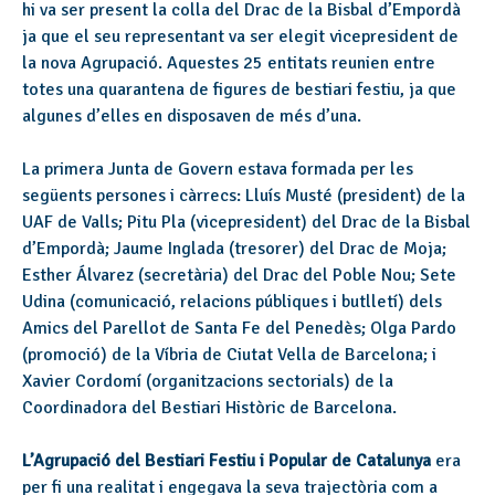
hi va ser present la colla del Drac de la Bisbal d’Empordà
ja que el seu representant va ser elegit vicepresident de
la nova Agrupació. Aquestes 25 entitats reunien entre
totes una quarantena de figures de bestiari festiu, ja que
algunes d’elles en disposaven de més d’una.
La primera Junta de Govern estava formada per les
següents persones i càrrecs: Lluís Musté (president) de la
UAF de Valls; Pitu Pla (vicepresident) del Drac de la Bisbal
d’Empordà; Jaume Inglada (tresorer) del Drac de Moja;
Esther Álvarez (secretària) del Drac del Poble Nou; Sete
Udina (comunicació, relacions públiques i butlletí) dels
Amics del Parellot de Santa Fe del Penedès; Olga Pardo
(promoció) de la Víbria de Ciutat Vella de Barcelona; i
Xavier Cordomí (organitzacions sectorials) de la
Coordinadora del Bestiari Històric de Barcelona.
L’Agrupació del Bestiari Festiu i Popular de Catalunya
era
per fi una realitat i engegava la seva trajectòria com a