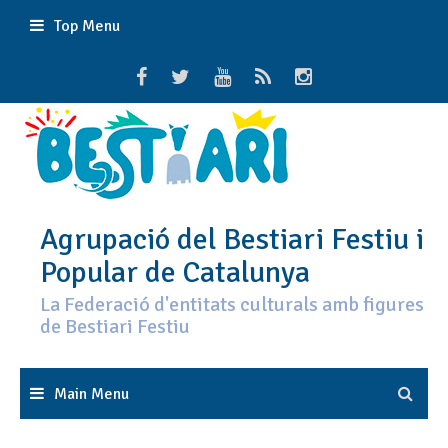
Skip
Top Menu
to
content
Agrupació del Bestiari Festiu i
Popular de Catalunya
La Federació d'entitats culturals amb figures
de Bestiari Festiu
Main Menu