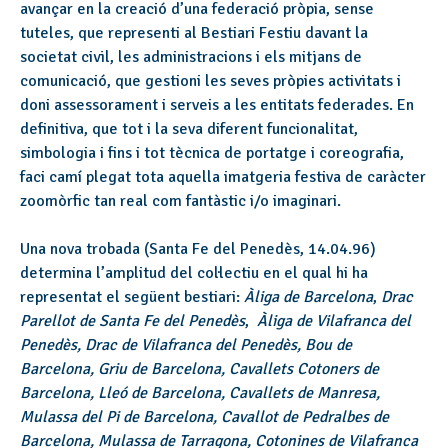
avançar en la creació d’una federació pròpia, sense
tuteles, que representi al Bestiari Festiu davant la
societat civil, les administracions i els mitjans de
comunicació, que gestioni les seves pròpies activitats i
doni assessorament i serveis a les entitats federades. En
definitiva, que tot i la seva diferent funcionalitat,
simbologia i fins i tot tècnica de portatge i coreografia,
faci camí plegat tota aquella imatgeria festiva de caràcter
zoomòrfic tan real com fantàstic i/o imaginari.
Una nova trobada (Santa Fe del Penedès, 14.04.96)
determina l’amplitud del col·lectiu en el qual hi ha
representat el següent bestiari:
Àliga de Barcelona
,
Drac
Parellot de Santa Fe del Penedès
,
Àliga de Vilafranca del
Penedès, Drac de Vilafranca del Penedès, Bou de
Barcelona, Griu de Barcelona, Cavallets Cotoners de
Barcelona, Lleó de Barcelona, Cavallets de Manresa,
Mulassa del Pi de Barcelona, Cavallot de Pedralbes de
Barcelona, Mulassa de Tarragona, Cotonines de Vilafranca