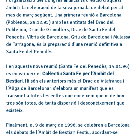
l’organització del Congrés anuncia la creació d’aquest
àmbit i la celebració de la seva jornada de debat per al
mes de març següent. Una primera reunió a Barcelona
(Poblenou, 29.12.95) amb les entitats del Drac del
Poblenou, Drac de Granollers, Drac de Santa Fe del
Penedès, Víbria de Barcelona, Griu de Barcelona i Mulassa
de Tarragona, és la preparació d’una reunió definitiva a
Santa Fe del Penedès.
I en aquesta nova reunió (Santa Fe del Penedès, 14.01.96)
es constitueix el
Col·lectiu Santa Fe per l’Àmbit del
Bestiari
. Hi són els anteriors més el Drac de Vilafranca i
l’Àliga de Barcelona i s’elabora un manifest que es
transmet a totes les colles que coneixem que ni de bon
tros són totes, de tanta dispersió i desconeixement que
existeix.
Finalment, el 9 de març de 1996, se celebren a Barcelona
els debats de l’Àmbit de Bestiari Festiu, acordant-se