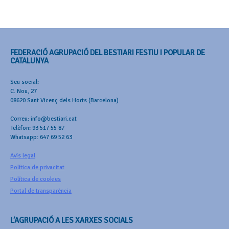
FEDERACIÓ AGRUPACIÓ DEL BESTIARI FESTIU I POPULAR DE
CATALUNYA
Seu social:
C. Nou, 27
08620 Sant Vicenç dels Horts (Barcelona)
Correu: info@bestiari.cat
Telèfon: 93 517 55 87
Whatsapp: 647 69 52 63
Avís legal
Política de privacitat
Política de cookies
Portal de transparència
L’AGRUPACIÓ A LES XARXES SOCIALS