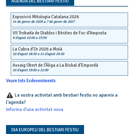
AGENDA DEL BESTIARI FESTIU
Exposició Mitologia Catalana 2026
14 de gener de 2026
a
7 de gener de 2027
VII Trobada de Diables i Bèsties de Foc d’Amposta
9 d'agost 22:00
a
23:59
La Cabra d’Or 2026 a Moià
10 d'agost 18:30
a
11 d'agost 20:30
Assaig Obert de l’Àliga a La Bisbal d’Empordà
10 d'agost 19:00
a
21:00
Veure tots Esdeveniments
La vostra activitat amb bestiari festiu no apareix a
l'agenda?
Informa d'una activitat nova
DIA EUROPEU DEL BESTIARI FESTIU