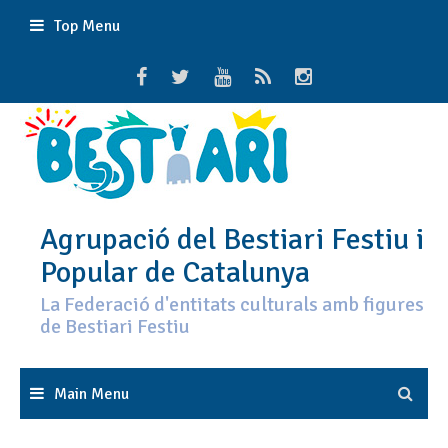
Skip
Top Menu
to
content
Agrupació del Bestiari Festiu i
Popular de Catalunya
La Federació d'entitats culturals amb figures
de Bestiari Festiu
Main Menu