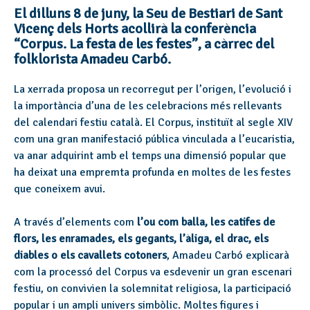
El dilluns 8 de juny, la Seu de Bestiari de Sant
Vicenç dels Horts acollirà la conferència
“Corpus. La festa de les festes”, a càrrec del
folklorista Amadeu Carbó.
La xerrada proposa un recorregut per l’origen, l’evolució i
la importància d’una de les celebracions més rellevants
del calendari festiu català. El Corpus, instituït al segle XIV
com una gran manifestació pública vinculada a l’eucaristia,
va anar adquirint amb el temps una dimensió popular que
ha deixat una empremta profunda en moltes de les festes
que coneixem avui.
A través d’elements com
l’ou com balla, les catifes de
flors, les enramades, els gegants, l’àliga, el drac, els
diables o els cavallets cotoners
, Amadeu Carbó explicarà
com la processó del Corpus va esdevenir un gran escenari
festiu, on convivien la solemnitat religiosa, la participació
popular i un ampli univers simbòlic. Moltes figures i