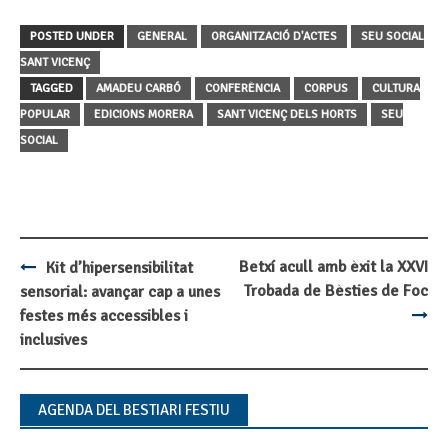
POSTED UNDER
GENERAL
ORGANITZACIÓ D'ACTES
SEU SOCIAL
SANT VICENÇ
TAGGED
AMADEU CARBÓ
CONFERÈNCIA
CORPUS
CULTURA
POPULAR
EDICIONS MORERA
SANT VICENÇ DELS HORTS
SEU
SOCIAL
Betxí acull amb èxit la XXVI
Kit d’hipersensibilitat
Post
Trobada de Bèsties de Foc
sensorial: avançar cap a unes
navigation
festes més accessibles i
inclusives
AGENDA DEL BESTIARI FESTIU