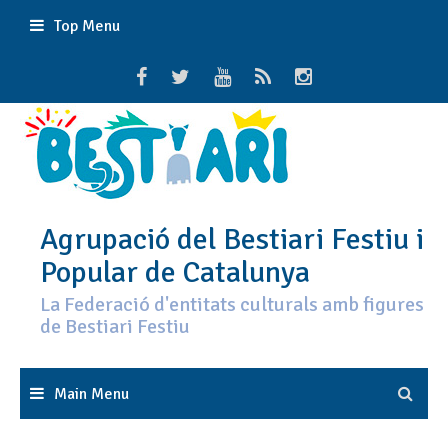
Skip
Top Menu
to
content
Agrupació del Bestiari Festiu i
Popular de Catalunya
La Federació d'entitats culturals amb figures
de Bestiari Festiu
Main Menu