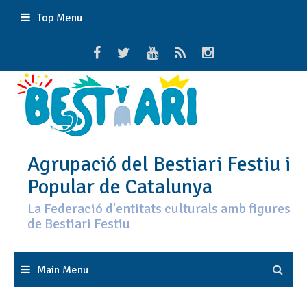
Skip
Top Menu
to
content
Agrupació del Bestiari Festiu i
Popular de Catalunya
La Federació d'entitats culturals amb figures
de Bestiari Festiu
Main Menu