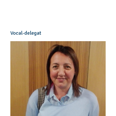
Jornada Lúdico Bestial i Fira de Colles de Bestiari per La Mercè
2025
[
2025-09-18
] El dissabte 20 de
setembre de 10 h a 14 h a la plaça
Comercial, tindrà lloc La Jornada
Vocal-delegat
Lúdico Bestial 2025 que enguany
acollirà la 5a Fira de Colles de Bestiari,
en la qual les diferents entitats podran mostrar… (
...
)
L’Agrupació Bestiari programa activitats inclusives i de cohesió
comunitaria en el marc de La Mercè 2025
[
2025-09-08
] El projecte “The Worker
Becomes Queen”, nascut a Manchester
i desenvolupat conjuntament amb
colles de bestiari de Barcelona, és la
gran novetat de la programació de
Bestiari d’aquesta edició Del 6 al 26 de setembre de 2025, Bestiari
porta la… (
...
)
D'obrera a reina: un projecte internacional amb ànima feminista
que arribarà a la Mercè 2025
[
2025-09-01
] Barcelona serà l’escenari