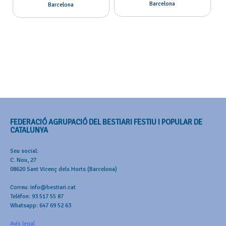
Barcelona
Barcelona
FEDERACIÓ AGRUPACIÓ DEL BESTIARI FESTIU I POPULAR DE
CATALUNYA
Seu social:
C. Nou, 27
08620 Sant Vicenç dels Horts (Barcelona)
Correu: info@bestiari.cat
Telèfon: 93 517 55 87
Whatsapp: 647 69 52 63
Avís legal