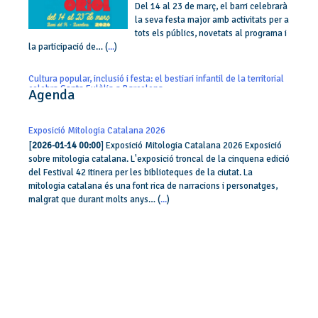
Del 14 al 23 de març, el barri celebrarà
la seva festa major amb activitats per a
tots els públics, novetats al programa i
la participació de… (
...
)
Cultura popular, inclusió i festa: el bestiari infantil de la territorial
celebra Santa Eulàlia a Barcelona
Agenda
[
2026-01-27
] Un any més, arriba la
celebració de Santa Eulàlia de
Barcelona i, amb ella, un ampli
Exposició Mitologia Catalana 2026
programa d’activitats culturals
[
2026-01-14 00:00
] Exposició Mitologia Catalana 2026 Exposició
participatives de la mà de les colles de
sobre mitologia catalana. L'exposició troncal de la cinquena edició
bestiari infantil de la territorial de Barcelona. Del 31 de gener al
del Festival 42 itinera per les biblioteques de la ciutat. La
14… (
...
)
mitologia catalana és una font rica de narracions i personatges,
malgrat que durant molts anys… (
...
)
La Jornada Lúdico Bestial 2025 va reunir unes 4.500 persones que
van participar de les activitats programades
[
2025-09-28
] Tots els assistents van
poder conèixer les noves bèsties la
geganta Bee i la bèstia Bee i una
dotzena de colles i bèsties de la
territorial de Barcelona van participar
de la 5a Fira de Colles de Bestiari Bestiari tancarà… (
...
)