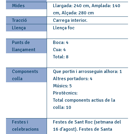
Mides
Llargada: 240 cm, Amplada: 140
cm, Alçada: 280 cm
Tracció
Carrega interior.
Llença
Llença foc
Punts de
Boca: 4
llançament
Cua: 4
Total: 8
Components
Que portin i arrosseguin alhora: 1
colla
Altres portadors: 4
Músics: 5
Pirotècnics:
Total components actius de la
colla: 10
Festes i
Festes de Sant Roc (setmana del
celebracions
16 d'agost). Festes de Santa