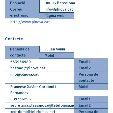
Població
08003 Barcelona
Correu
info
@
plnova.cat
electrònic
Pàgina web
http://www.plnova.cat
Contacte
Persona de
Julien Vanni
contacte
Mòbil
633966980
Email1
bestiari
@
plnova.cat
Email2
info
@
plnova.cat
Persona de
contacte
Francesc Xavier Cordomí i
Mòbil
Fernandez
609336296
Email1
secretaria.plassanova
@
telefonica.net
Email2
xcordomi
@
telefonica.net
Persona de