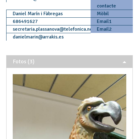
contacte
Daniel Marín i Fàbregas
Mòbil
686491627
Email1
secretaria.plassanova
@
telefonica.net
Email2
danielmarin
@
arrakis.es
Fotos (3)