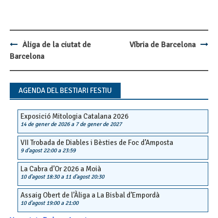
Àliga de la ciutat de
Víbria de Barcelona
Post
Barcelona
navigation
AGENDA DEL BESTIARI FESTIU
Exposició Mitologia Catalana 2026
14 de gener de 2026
a
7 de gener de 2027
VII Trobada de Diables i Bèsties de Foc d’Amposta
9 d'agost 22:00
a
23:59
La Cabra d’Or 2026 a Moià
10 d'agost 18:30
a
11 d'agost 20:30
Assaig Obert de l’Àliga a La Bisbal d’Empordà
10 d'agost 19:00
a
21:00