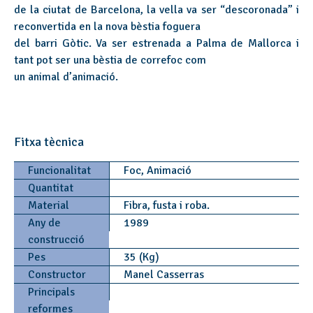
de la ciutat de Barcelona, la vella va ser “descoronada” i
reconvertida en la nova bèstia foguera
del barri Gòtic. Va ser estrenada a Palma de Mallorca i
tant pot ser una bèstia de correfoc com
un animal d’animació.
Fitxa tècnica
Funcionalitat
Foc, Animació
Quantitat
Material
Fibra, fusta i roba.
Any de
1989
construcció
Pes
35 (Kg)
Constructor
Manel Casserras
Principals
reformes