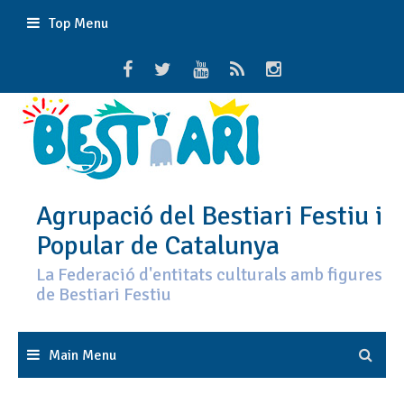
Skip
Top Menu
to
content
Agrupació del Bestiari Festiu i
Popular de Catalunya
La Federació d'entitats culturals amb figures
de Bestiari Festiu
Main Menu