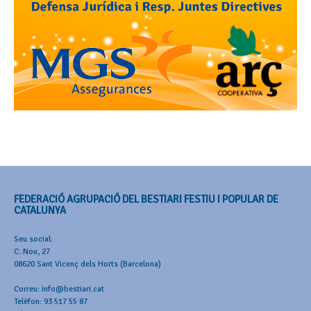
FEDERACIÓ AGRUPACIÓ DEL BESTIARI FESTIU I POPULAR DE
CATALUNYA
Seu social:
C. Nou, 27
08620 Sant Vicenç dels Horts (Barcelona)
Correu: info@bestiari.cat
Telèfon: 93 517 55 87