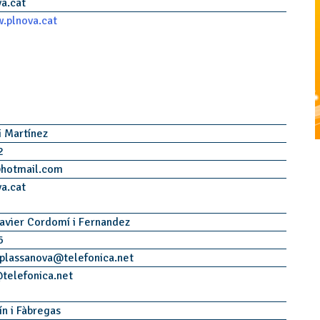
va.cat
.plnova.cat
 i Martínez
2
@
hotmail.com
va.cat
avier Cordomí i Fernandez
6
.plassanova
@
telefonica.net
@
telefonica.net
ín i Fàbregas