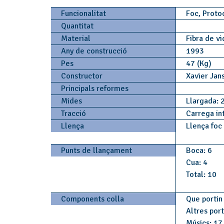
Funcionalitat
Foc, Proto
Quantitat
Material
Fibra de vi
Any de construcció
1993
Pes
47 (Kg)
Constructor
Xavier Jan
Principals reformes
Mides
Llargada: 
Tracció
Carrega in
Llença
Llença foc
Punts de llançament
Boca: 6
Cua: 4
Total: 10
Components colla
Que portin 
Altres por
Músics: 17