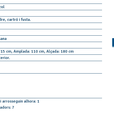
col
dre, cartró i fusta.
sana
215 cm, Amplada: 110 cm, Alçada: 180 cm
terior.
i arrosseguin alhora: 1
tadors: 7