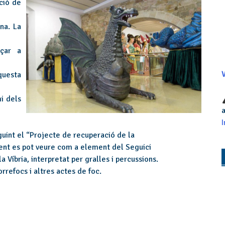
ció de
na. La
açar a
questa
V
i dels
a
I
uint el “Projecte de recuperació de la
ment es pot veure com a element del Seguici
 Víbria, interpretat per gralles i percussions.
rrefocs i altres actes de foc.