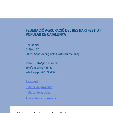
Post
navigation
FEDERACIÓ AGRUPACIÓ DEL BESTIARI FESTIU I
POPULAR DE CATALUNYA
Seu social:
C. Nou, 27
08620 Sant Vicenç dels Horts (Barcelona)
Correu: info@bestiari.cat
Telèfon: 93 517 55 87
Whatsapp: 647 69 52 63
Avís legal
Política de privacitat
Política de cookies
Portal de transparència