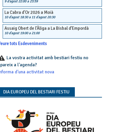
9 d'agost 22:00
a
23:59
La Cabra d’Or 2026 a Moià
10 d'agost 18:30
a
11 d'agost 20:30
Assaig Obert de l’Àliga a La Bisbal d’Empordà
10 d'agost 19:00
a
21:00
eure tots Esdeveniments
La vostra activitat amb bestiari festiu no
pareix a l'agenda?
nforma d'una activitat nova
DIA EUROPEU DEL BESTIARI FESTIU