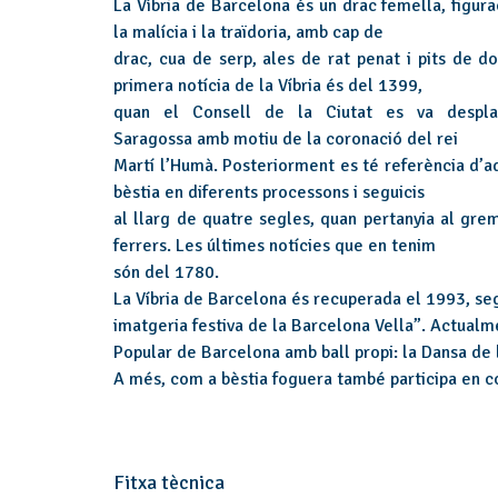
La Víbria de Barcelona és un drac femella, figura
la malícia i la traïdoria, amb cap de
drac, cua de serp, ales de rat penat i pits de do
primera notícia de la Víbria és del 1399,
quan el Consell de la Ciutat es va despl
Saragossa amb motiu de la coronació del rei
Martí l’Humà. Posteriorment es té referència d’a
bèstia en diferents processons i seguicis
al llarg de quatre segles, quan pertanyia al grem
ferrers. Les últimes notícies que en tenim
són del 1780.
La Víbria de Barcelona és recuperada el 1993, seg
imatgeria festiva de la Barcelona Vella”. Actual
Popular de Barcelona amb ball propi: la Dansa de la
A més, com a bèstia foguera també participa en co
Fitxa tècnica