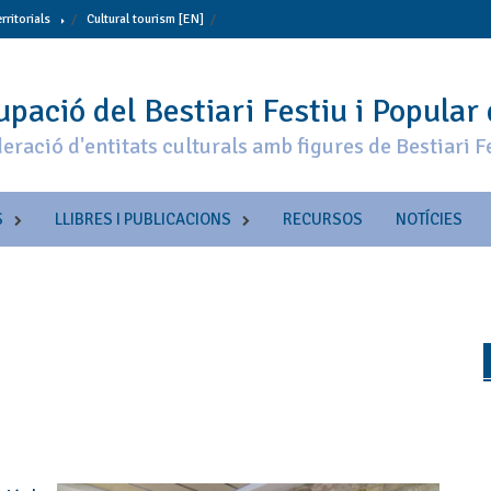
erritorials
Cultural tourism [EN]
pació del Bestiari Festiu i Popular
eració d'entitats culturals amb figures de Bestiari F
S
LLIBRES I PUBLICACIONS
RECURSOS
NOTÍCIES