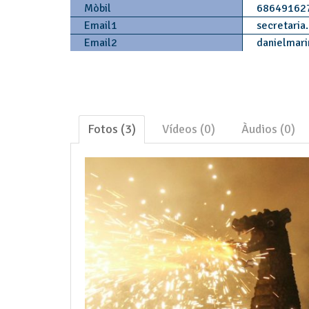
Mòbil
68649162
Email1
secretaria
Email2
danielmari
Fotos (3)
Vídeos (0)
Àudios (0)