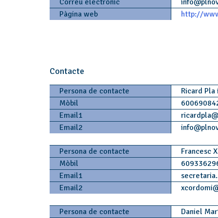
Correu electrònic
info
@
plno
Pàgina web
http://www
Contacte
Persona de contacte
Ricard Pla
Mòbil
60069084
Email1
ricardpla
Email2
info
@
plno
Persona de contacte
Francesc X
Mòbil
60933629
Email1
secretaria
Email2
xcordomi
Persona de contacte
Daniel Mar