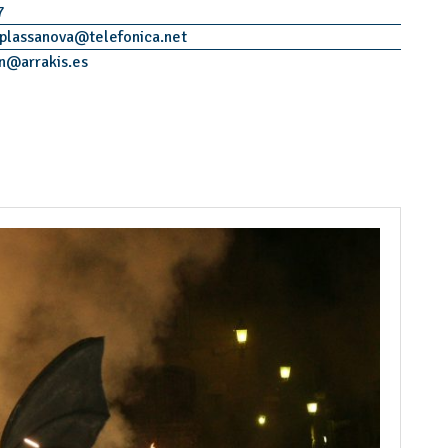
7
.plassanova
@
telefonica.net
n
@
arrakis.es