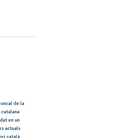
d'esdeveniments
roncal de la
a catalana
edat en un
rs actuals
ori català