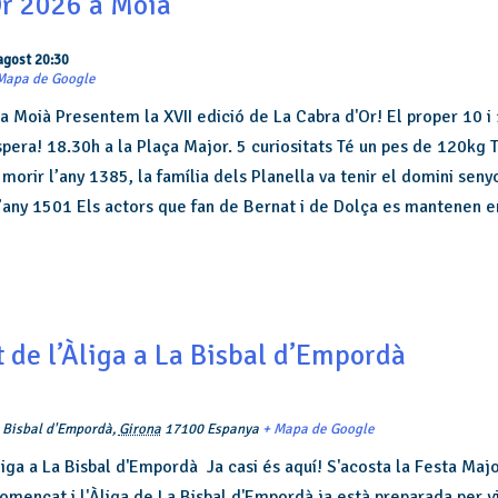
Or 2026 a Moià
agost 20:30
Mapa de Google
a Moià Presentem la XVII edició de La Cabra d'Or! El proper 10 i
pera! 18.30h a la Plaça Major. 5 curiositats Té un pes de 120kg T
morir l’any 1385, la família dels Planella va tenir el domini senyo
 l’any 1501 Els actors que fan de Bernat i de Dolça es mantenen e
 de l’Àliga a La Bisbal d’Empordà
 Bisbal d'Empordà
,
Girona
17100
Espanya
+ Mapa de Google
iga a La Bisbal d'Empordà Ja casi és aquí! S'acosta la Festa Majo
mençat i l'Àliga de La Bisbal d'Empordà ja està preparada per v