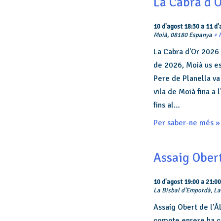
La Cabra d’
10 d'agost 18:30
a
11 d'
Moià,
08180
Espanya
+ 
La Cabra d'Or 2026 
de 2026, Moià us es
Pere de Planella va 
vila de Moià fina a
fins al…
Per saber-ne més »
Assaig Obert
10 d'agost 19:00
a
21:00
La Bisbal d’Empordà,
La
Assaig Obert de l'Àl
compte enrere ha co