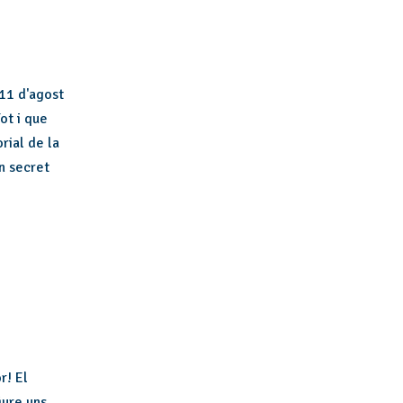
 11 d'agost
ot i que
rial de la
n secret
r! El
iure uns