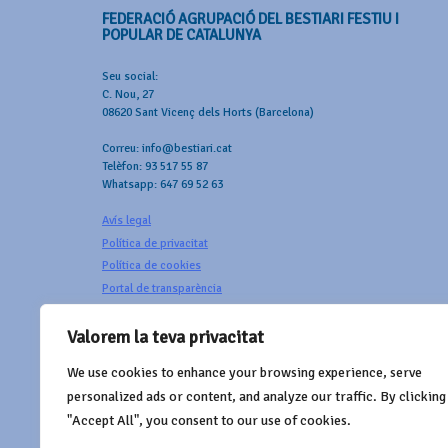
FEDERACIÓ AGRUPACIÓ DEL BESTIARI FESTIU I
POPULAR DE CATALUNYA
Seu social:
C. Nou, 27
08620 Sant Vicenç dels Horts (Barcelona)
Correu: info@bestiari.cat
Telèfon: 93 517 55 87
Whatsapp: 647 69 52 63
Avís legal
Política de privacitat
Política de cookies
Portal de transparència
Valorem la teva privacitat
We use cookies to enhance your browsing experience, serve
AMB EL SUPORT DE
personalized ads or content, and analyze our traffic. By clicking
"Accept All", you consent to our use of cookies.