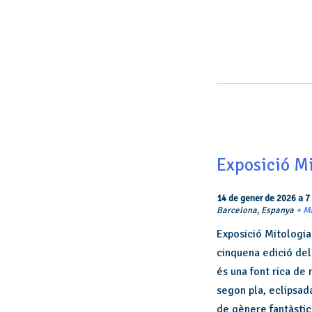
Navegació
de
llista
d'Esdeveniments
Exposició M
14 de gener de 2026
a
7
Barcelona,
Espanya
+ M
Exposició Mitologia
cinquena edició del 
és una font rica de
segon pla, eclipsada
de gènere fantàstic 