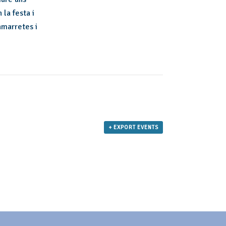
la festa i
amarretes i
+ EXPORT EVENTS