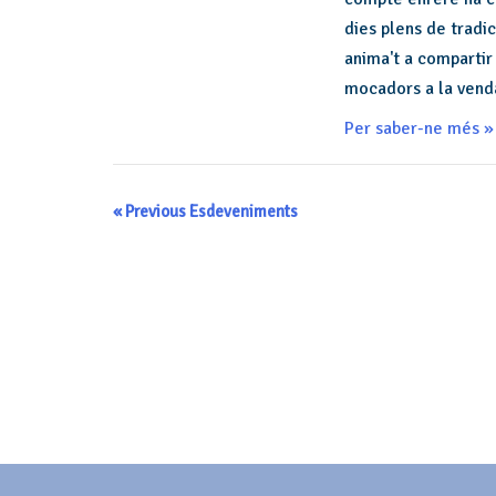
dies plens de tradi
anima't a compartir
mocadors a la venda
Per saber-ne més »
«
Previous Esdeveniments
Navegació
de
llista
d'Esdeveniments