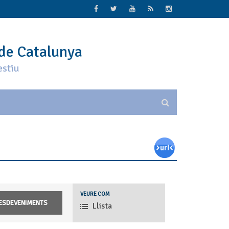
 de Catalunya
estiu
Navegació
VEURE COM
de
Llista
les
vistes