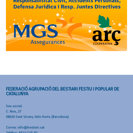
FEDERACIÓ AGRUPACIÓ DEL BESTIARI FESTIU I POPULAR DE
CATALUNYA
Seu social:
C. Nou, 27
08620 Sant Vicenç dels Horts (Barcelona)
Correu: info@bestiari.cat
Telèfon: 93 517 55 87