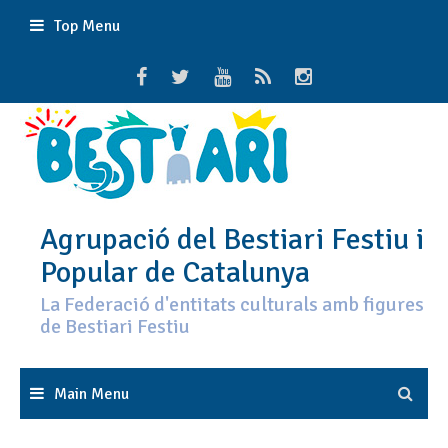
Skip
Top Menu
to
content
Agrupació del Bestiari Festiu i
Popular de Catalunya
La Federació d'entitats culturals amb figures
de Bestiari Festiu
Main Menu