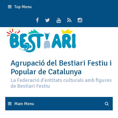
Skip
Top Menu
to
content
Agrupació del Bestiari Festiu i
Popular de Catalunya
La Federació d'entitats culturals amb figures
de Bestiari Festiu
Main Menu