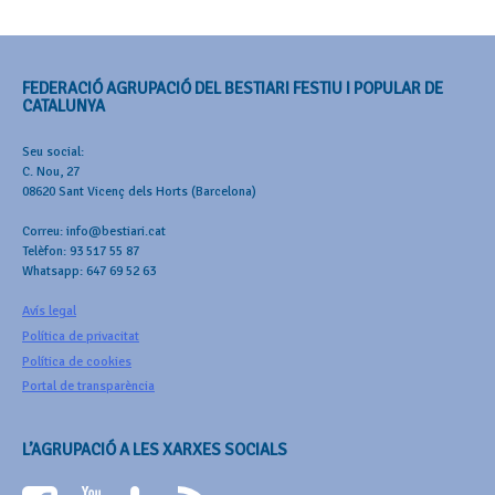
FEDERACIÓ AGRUPACIÓ DEL BESTIARI FESTIU I POPULAR DE
CATALUNYA
Seu social:
C. Nou, 27
08620 Sant Vicenç dels Horts (Barcelona)
Correu: info@bestiari.cat
Telèfon: 93 517 55 87
Whatsapp: 647 69 52 63
Avís legal
Política de privacitat
Política de cookies
Portal de transparència
L’AGRUPACIÓ A LES XARXES SOCIALS