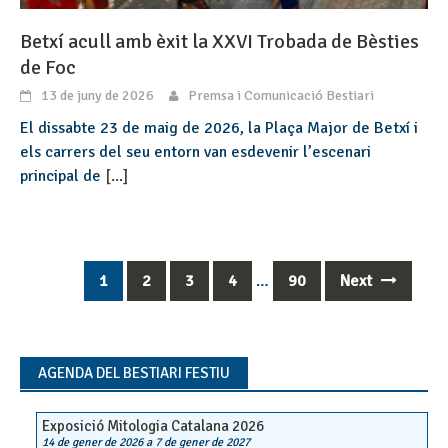
Betxí acull amb èxit la XXVI Trobada de Bèsties
de Foc
13 de juny de 2026
Premsa i Comunicació Bestiari
El dissabte 23 de maig de 2026, la Plaça Major de Betxí i
els carrers del seu entorn van esdevenir l’escenari
principal de
[...]
1
2
3
4
…
90
Next
Posts
navigation
AGENDA DEL BESTIARI FESTIU
Exposició Mitologia Catalana 2026
14 de gener de 2026
a
7 de gener de 2027