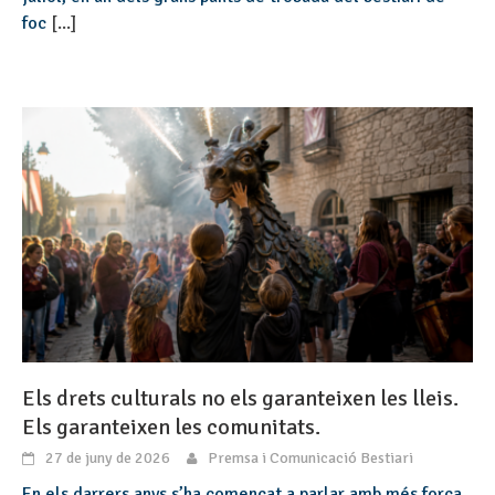
foc
[...]
Els drets culturals no els garanteixen les lleis.
Els garanteixen les comunitats.
27 de juny de 2026
Premsa i Comunicació Bestiari
En els darrers anys s’ha començat a parlar amb més força