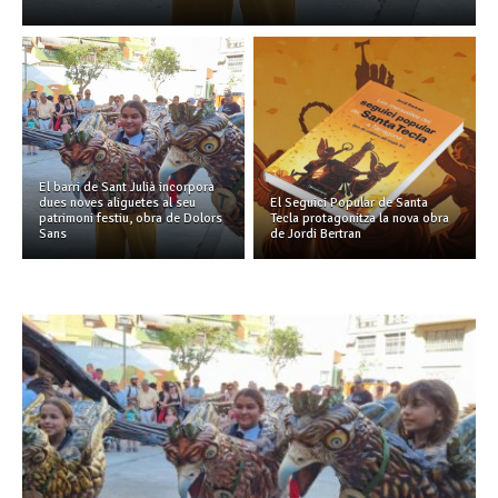
El barri de Sant Julià incorpora
dues noves aliguetes al seu
El Seguici Popular de Santa
patrimoni festiu, obra de Dolors
Tecla protagonitza la nova obra
Sans
de Jordi Bertran