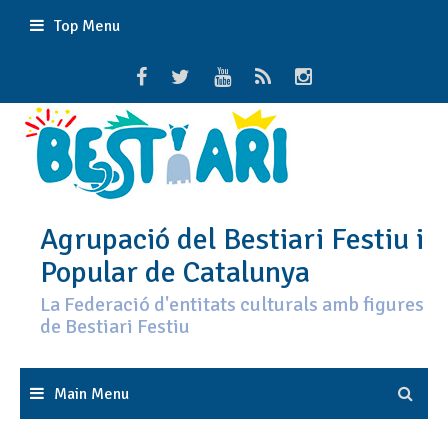
Skip
Top Menu
to
content
Agrupació del Bestiari Festiu i
Popular de Catalunya
La Federació d'entitats culturals amb figures
de Bestiari Festiu
Main Menu