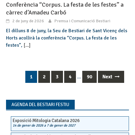
Conferència “Corpus. La festa de les festes” a
càrrec d’Amadeu Carbó
2 de juny de 2026
Premsa i Comunicació Bestiari
El dilluns 8 de juny, la Seu de Bestiari de Sant Vicenç dels
Horts acollirà la conferència “Corpus. La festa de les
festes”,
[...]
1
2
3
4
…
90
Next
Posts
navigation
AGENDA DEL BESTIARI FESTIU
Exposició Mitologia Catalana 2026
14 de gener de 2026
a
7 de gener de 2027