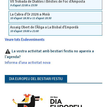
VII Trobada de Diables i Bèsties de Foc d’Amposta
9 d'agost 22:00
a
23:59
La Cabra d’Or 2026 a Moià
10 d'agost 18:30
a
11 d'agost 20:30
Assaig Obert de l’Àliga a La Bisbal d’Empordà
10 d'agost 19:00
a
21:00
Veure tots Esdeveniments
La vostra activitat amb bestiari festiu no apareix a
l'agenda?
Informa d'una activitat nova
DIA EUROPEU DEL BESTIARI FESTIU