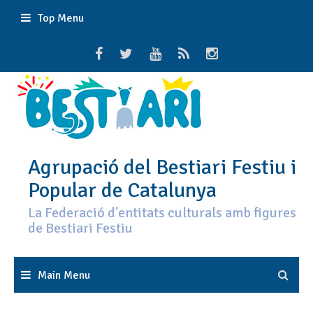
Skip
Top Menu
to
content
Agrupació del Bestiari Festiu i
Popular de Catalunya
La Federació d'entitats culturals amb figures
de Bestiari Festiu
Main Menu