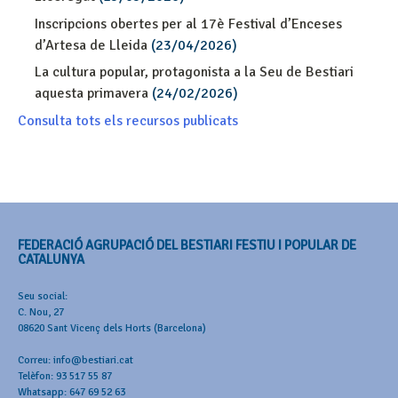
Inscripcions obertes per al 17è Festival d’Enceses
d’Artesa de Lleida
(23/04/2026)
La cultura popular, protagonista a la Seu de Bestiari
aquesta primavera
(24/02/2026)
Consulta tots els recursos publicats
FEDERACIÓ AGRUPACIÓ DEL BESTIARI FESTIU I POPULAR DE
CATALUNYA
Seu social:
C. Nou, 27
08620 Sant Vicenç dels Horts (Barcelona)
Correu: info@bestiari.cat
Telèfon: 93 517 55 87
Whatsapp: 647 69 52 63