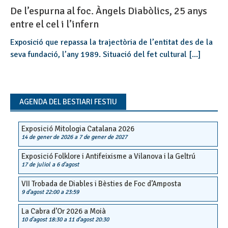
De l’espurna al foc. Àngels Diabòlics, 25 anys
entre el cel i l’infern
Exposició que repassa la trajectòria de l’entitat des de la
seva fundació, l’any 1989. Situació del fet cultural [...]
AGENDA DEL BESTIARI FESTIU
Exposició Mitologia Catalana 2026
14 de gener de 2026
a
7 de gener de 2027
Exposició Folklore i Antifeixisme a Vilanova i la Geltrú
17 de juliol
a
6 d'agost
VII Trobada de Diables i Bèsties de Foc d’Amposta
9 d'agost 22:00
a
23:59
La Cabra d’Or 2026 a Moià
10 d'agost 18:30
a
11 d'agost 20:30