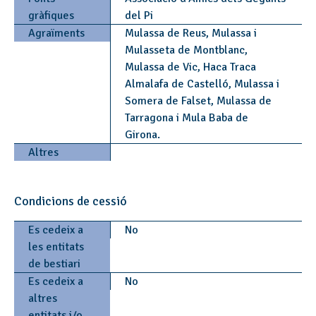
gràfiques
del Pi
Agraïments
Mulassa de Reus, Mulassa i
Mulasseta de Montblanc,
Mulassa de Vic, Haca Traca
Almalafa de Castelló, Mulassa i
Somera de Falset, Mulassa de
Tarragona i Mula Baba de
Girona.
Altres
Condicions de cessió
Es cedeix a
No
les entitats
de bestiari
Es cedeix a
No
altres
entitats i/o