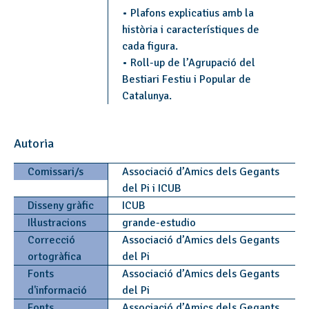
• Plafons explicatius amb la
història i característiques de
cada figura.
• Roll-up de l’Agrupació del
Bestiari Festiu i Popular de
Catalunya.
Autoria
Comissari/s
Associació d’Amics dels Gegants
del Pi i ICUB
Disseny gràfic
ICUB
Il·lustracions
grande-estudio
Correcció
Associació d’Amics dels Gegants
ortogràfica
del Pi
Fonts
Associació d’Amics dels Gegants
d'informació
del Pi
Fonts
Associació d’Amics dels Gegants