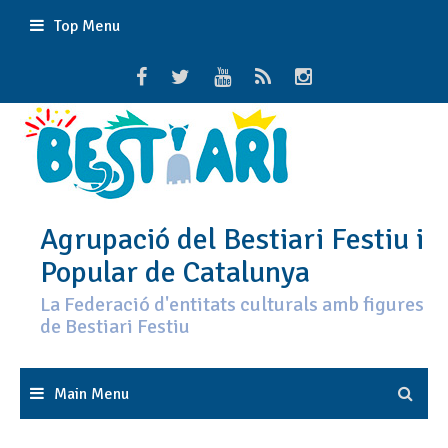
Skip
Top Menu
to
content
Agrupació del Bestiari Festiu i
Popular de Catalunya
La Federació d'entitats culturals amb figures
de Bestiari Festiu
Main Menu