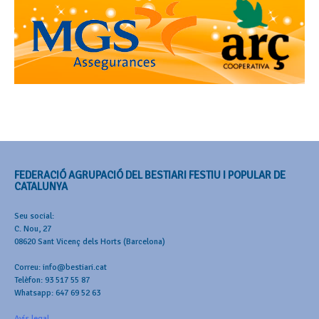
FEDERACIÓ AGRUPACIÓ DEL BESTIARI FESTIU I POPULAR DE
CATALUNYA
Seu social:
C. Nou, 27
08620 Sant Vicenç dels Horts (Barcelona)
Correu: info@bestiari.cat
Telèfon: 93 517 55 87
Whatsapp: 647 69 52 63
Avís legal