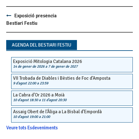
Exposició presència
Post
Bestiari Festiu
navigation
AGENDA DEL BESTIARI FESTIU
Exposició Mitologia Catalana 2026
14 de gener de 2026
a
7 de gener de 2027
VII Trobada de Diables i Bèsties de Foc d’Amposta
9 d'agost 22:00
a
23:59
La Cabra d’Or 2026 a Moià
10 d'agost 18:30
a
11 d'agost 20:30
Assaig Obert de l’Àliga a La Bisbal d’Empordà
10 d'agost 19:00
a
21:00
Veure tots Esdeveniments