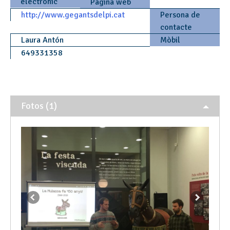
electrònic
Pàgina web
http://www.gegantsdelpi.cat
Persona de
contacte
Laura Antón
Mòbil
649331358
Fotos (1)