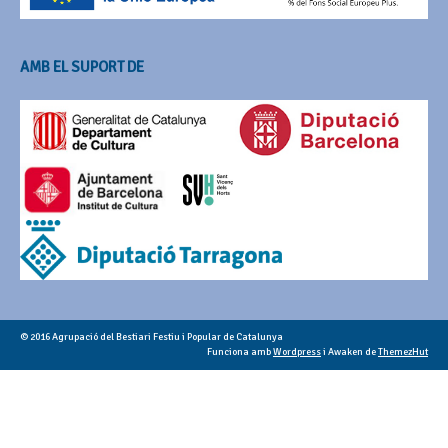
AMB EL SUPORT DE
© 2016 Agrupació del Bestiari Festiu i Popular de Catalunya
Funciona amb
Wordpress
i Awaken de
ThemezHut