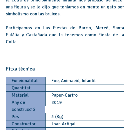
la colla es principalmente infantil nos propuso de hacer
una figura y se le dijo que teniamos en mente un gato por
simbolismo con las bruixes.
Participamos en Las Fiestas de Barrio, Mercè, Santa
Eulàlia y Castañada que la tenemos como Fiesta de la
Colla.
Fitxa tècnica
Funcionalitat
Foc, Animació, Infantil
Quantitat
Material
Paper-Cartro
Any de
2019
construcció
Pes
5 (Kg)
Constructor
Joan Artigal