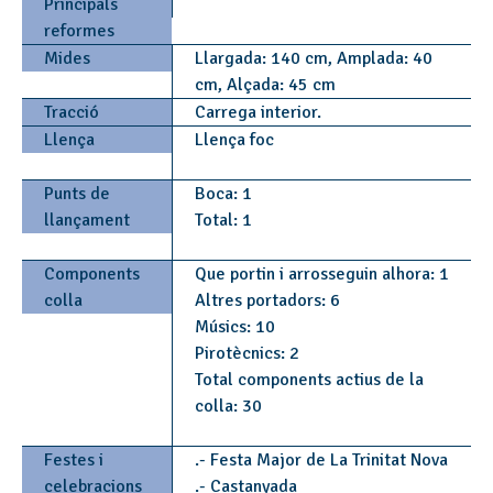
Principals
reformes
Mides
Llargada: 140 cm, Amplada: 40
cm, Alçada: 45 cm
Tracció
Carrega interior.
Llença
Llença foc
Punts de
Boca: 1
llançament
Total: 1
Components
Que portin i arrosseguin alhora: 1
colla
Altres portadors: 6
Músics: 10
Pirotècnics: 2
Total components actius de la
colla: 30
Festes i
.- Festa Major de La Trinitat Nova
celebracions
.- Castanyada