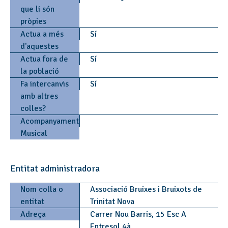
que li són
pròpies
Actua a més
Sí
d'aquestes
Actua fora de
Sí
la població
Fa intercanvis
Sí
amb altres
colles?
Acompanyament
Musical
Entitat administradora
Nom colla o
Associació Bruixes i Bruixots de
entitat
Trinitat Nova
Adreça
Carrer Nou Barris, 15 Esc A
Entresol 4à