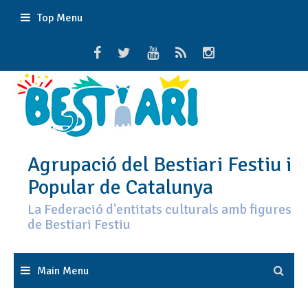
Skip
Top Menu
to
content
Agrupació del Bestiari Festiu i
Popular de Catalunya
La Federació d'entitats culturals amb figures
de Bestiari Festiu
Main Menu