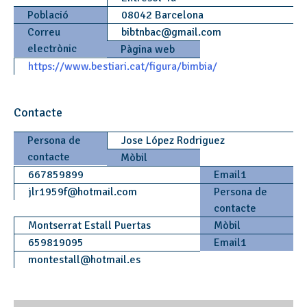
Població
08042 Barcelona
Correu
bibtnbac
@
gmail.com
electrònic
Pàgina web
https://www.bestiari.cat/figura/bimbia/
Contacte
Persona de
Jose López Rodriguez
contacte
Mòbil
667859899
Email1
jlr1959f
@
hotmail.com
Persona de
contacte
Montserrat Estall Puertas
Mòbil
659819095
Email1
montestall
@
hotmail.es