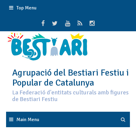
Skip
Top Menu
to
content
Agrupació del Bestiari Festiu i
Popular de Catalunya
La Federació d'entitats culturals amb figures
de Bestiari Festiu
Main Menu