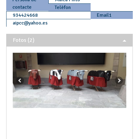
contacte
Telèfon
934424668
Email1
aipcc
@
yahoo.es
Fotos (2)