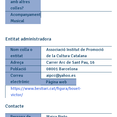
amb altres
colles?
Acompanyament
Musical
Entitat administradora
Nom colla o
Associació Institut de Promoció
entitat
de la Cultura Catalana
Adreça
Carrer Arc de Sant Pau, 16
Població
08001 Barcelona
Correu
aipcc
@
yahoo.es
electrònic
Pàgina web
https://www.bestiari.cat/figura/bouet-
victor/
Contacte
Persona de
Maica Pinto