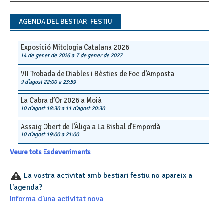
navigation
AGENDA DEL BESTIARI FESTIU
Exposició Mitologia Catalana 2026
14 de gener de 2026
a
7 de gener de 2027
VII Trobada de Diables i Bèsties de Foc d’Amposta
9 d'agost 22:00
a
23:59
La Cabra d’Or 2026 a Moià
10 d'agost 18:30
a
11 d'agost 20:30
Assaig Obert de l’Àliga a La Bisbal d’Empordà
10 d'agost 19:00
a
21:00
Veure tots Esdeveniments
La vostra activitat amb bestiari festiu no apareix a
l'agenda?
Informa d'una activitat nova