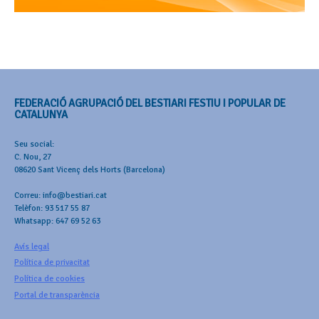
FEDERACIÓ AGRUPACIÓ DEL BESTIARI FESTIU I POPULAR DE
CATALUNYA
Seu social:
C. Nou, 27
08620 Sant Vicenç dels Horts (Barcelona)
Correu: info@bestiari.cat
Telèfon: 93 517 55 87
Whatsapp: 647 69 52 63
Avís legal
Política de privacitat
Política de cookies
Portal de transparència