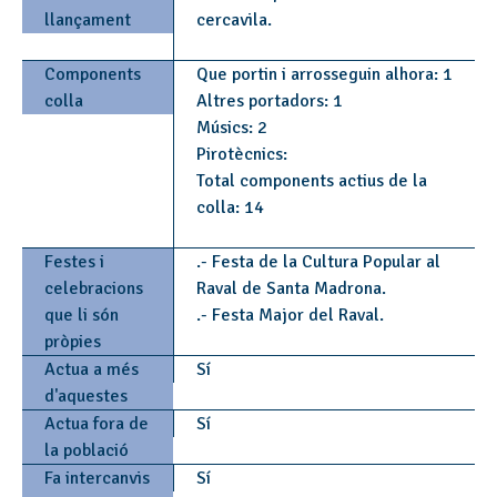
llançament
cercavila.
Components
Que portin i arrosseguin alhora: 1
colla
Altres portadors: 1
Músics: 2
Pirotècnics:
Total components actius de la
colla: 14
Festes i
.- Festa de la Cultura Popular al
celebracions
Raval de Santa Madrona.
que li són
.- Festa Major del Raval.
pròpies
Actua a més
Sí
d'aquestes
Actua fora de
Sí
la població
Fa intercanvis
Sí