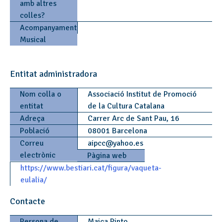
amb altres
colles?
Acompanyament
Musical
Entitat administradora
Nom colla o
Associació Institut de Promoció
entitat
de la Cultura Catalana
Adreça
Carrer Arc de Sant Pau, 16
Població
08001 Barcelona
Correu
aipcc
@
yahoo.es
electrònic
Pàgina web
https://www.bestiari.cat/figura/vaqueta-
eulalia/
Contacte
Persona de
Maica Pinto