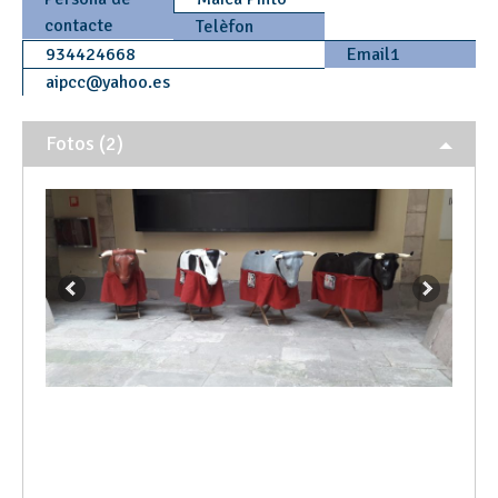
contacte
Telèfon
934424668
Email1
aipcc
@
yahoo.es
Fotos (2)