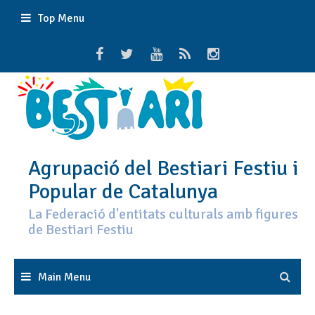
Skip
Top Menu
to
content
Agrupació del Bestiari Festiu i
Popular de Catalunya
La Federació d'entitats culturals amb figures
de Bestiari Festiu
Main Menu