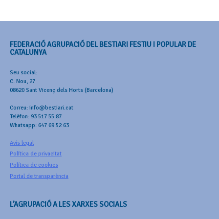
FEDERACIÓ AGRUPACIÓ DEL BESTIARI FESTIU I POPULAR DE
CATALUNYA
Seu social:
C. Nou, 27
08620 Sant Vicenç dels Horts (Barcelona)
Correu: info@bestiari.cat
Telèfon: 93 517 55 87
Whatsapp: 647 69 52 63
Avís legal
Política de privacitat
Política de cookies
Portal de transparència
L’AGRUPACIÓ A LES XARXES SOCIALS