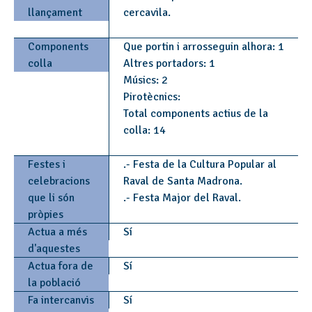
llançament
cercavila.
Components
Que portin i arrosseguin alhora: 1
colla
Altres portadors: 1
Músics: 2
Pirotècnics:
Total components actius de la
colla: 14
Festes i
.- Festa de la Cultura Popular al
celebracions
Raval de Santa Madrona.
que li són
.- Festa Major del Raval.
pròpies
Actua a més
Sí
d'aquestes
Actua fora de
Sí
la població
Fa intercanvis
Sí