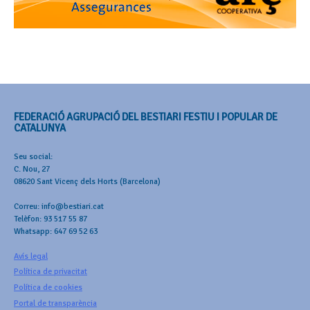
FEDERACIÓ AGRUPACIÓ DEL BESTIARI FESTIU I POPULAR DE
CATALUNYA
Seu social:
C. Nou, 27
08620 Sant Vicenç dels Horts (Barcelona)
Correu: info@bestiari.cat
Telèfon: 93 517 55 87
Whatsapp: 647 69 52 63
Avís legal
Política de privacitat
Política de cookies
Portal de transparència