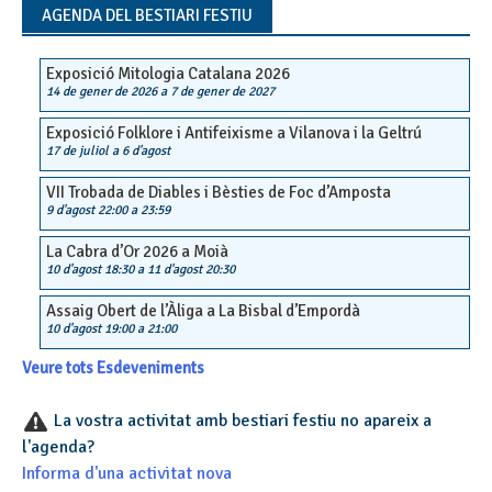
AGENDA DEL BESTIARI FESTIU
Exposició Mitologia Catalana 2026
14 de gener de 2026
a
7 de gener de 2027
Exposició Folklore i Antifeixisme a Vilanova i la Geltrú
17 de juliol
a
6 d'agost
VII Trobada de Diables i Bèsties de Foc d’Amposta
9 d'agost 22:00
a
23:59
La Cabra d’Or 2026 a Moià
10 d'agost 18:30
a
11 d'agost 20:30
Assaig Obert de l’Àliga a La Bisbal d’Empordà
10 d'agost 19:00
a
21:00
Veure tots Esdeveniments
La vostra activitat amb bestiari festiu no apareix a
l'agenda?
Informa d'una activitat nova