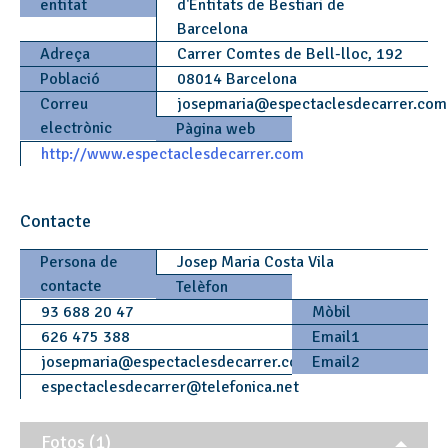
entitat
d'Entitats de Bestiari de
Barcelona
Adreça
Carrer Comtes de Bell-lloc, 192
Població
08014 Barcelona
Correu
josepmaria
@
espectaclesdecarrer.co
electrònic
Pàgina web
http://www.espectaclesdecarrer.com
Contacte
Persona de
Josep Maria Costa Vila
contacte
Telèfon
93 688 20 47
Mòbil
626 475 388
Email1
josepmaria
@
espectaclesdecarrer.com
Email2
espectaclesdecarrer
@
telefonica.net
Fotos (1)