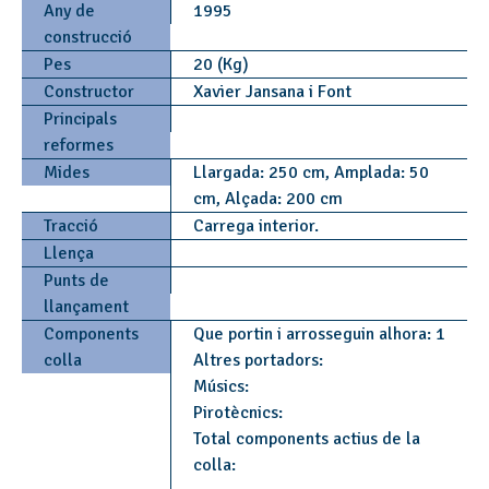
Any de
1995
construcció
Pes
20 (Kg)
Constructor
Xavier Jansana i Font
Principals
reformes
Mides
Llargada: 250 cm, Amplada: 50
cm, Alçada: 200 cm
Tracció
Carrega interior.
Llença
Punts de
llançament
Components
Que portin i arrosseguin alhora: 1
colla
Altres portadors:
Músics:
Pirotècnics:
Total components actius de la
colla: