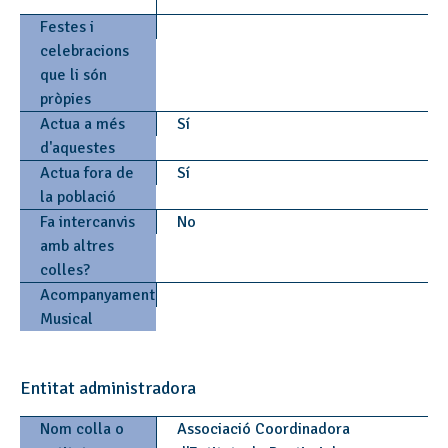
Festes i
celebracions
que li són
pròpies
Actua a més
Sí
d'aquestes
Actua fora de
Sí
la població
Fa intercanvis
No
amb altres
colles?
Acompanyament
Musical
Entitat administradora
Nom colla o
Associació Coordinadora