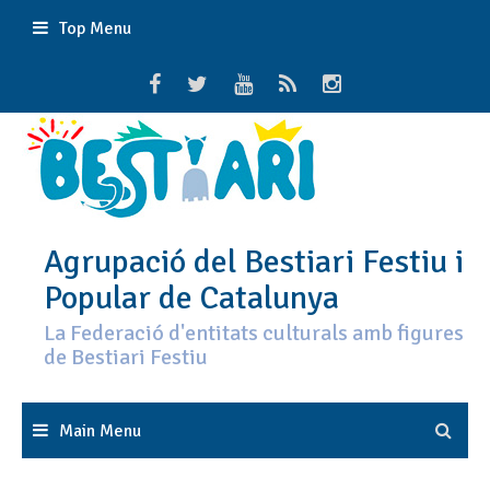
Skip
Top Menu
to
content
Agrupació del Bestiari Festiu i
Popular de Catalunya
La Federació d'entitats culturals amb figures
de Bestiari Festiu
Main Menu