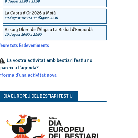
9 d'agost 22:00
a
23:59
La Cabra d’Or 2026 a Moià
10 d'agost 18:30
a
11 d'agost 20:30
Assaig Obert de l’Àliga a La Bisbal d’Empordà
10 d'agost 19:00
a
21:00
eure tots Esdeveniments
La vostra activitat amb bestiari festiu no
pareix a l'agenda?
nforma d'una activitat nova
DIA EUROPEU DEL BESTIARI FESTIU