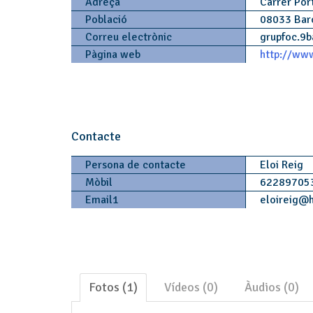
Adreça
Carrer Port
Població
08033 Bar
Correu electrònic
grupfoc.9b
Pàgina web
http://www
Contacte
Persona de contacte
Eloi Reig
Mòbil
62289705
Email1
eloireig
@
Fotos (1)
Vídeos (0)
Àudios (0)