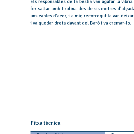
Els responsables de la bèstia van agafar la víbria 
fer saltar amb tirolina des de sis metres d’alçad
uns cables d’acer, i a mig recorregut la van deixa
i va quedar dreta davant del Baró i va cremar-lo.
Fitxa tècnica