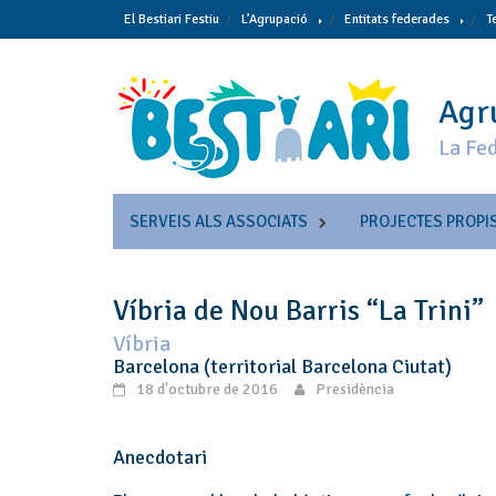
Skip
El Bestiari Festiu
L’Agrupació
Entitats federades
T
to
content
Agru
La Fed
SERVEIS ALS ASSOCIATS
PROJECTES PROPI
Víbria de Nou Barris “La Trini”
Víbria
Barcelona (territorial Barcelona Ciutat)
18 d'octubre de 2016
Presidència
Anecdotari