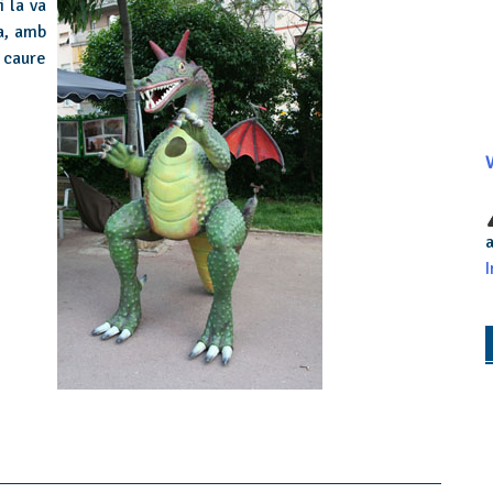
i la va
a, amb
r caure
V
a
I