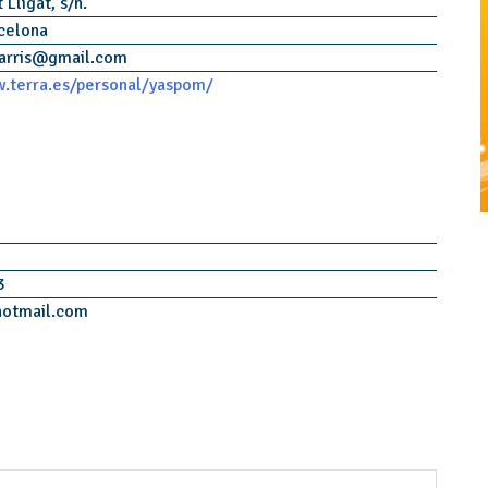
 Lligat, s/n.
celona
arris
@
gmail.com
.terra.es/personal/yaspom/
3
hotmail.com