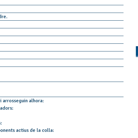
idre.
i arrosseguin alhora:
tadors:
:
onents actius de la colla: