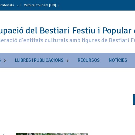
erritorials
Cultural tourism [EN]
pació del Bestiari Festiu i Popular
eració d'entitats culturals amb figures de Bestiari F
S
LLIBRES I PUBLICACIONS
RECURSOS
NOTÍCIES