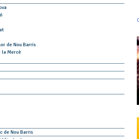
Nova
ró
C
at
jor de Nou Barris
e la Mercè
c de Nou Barris