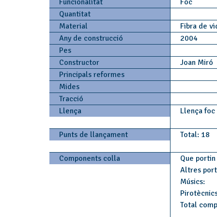
Funcionalitat
Foc
Quantitat
Material
Fibra de v
Any de construcció
2004
Pes
Constructor
Joan Miró
Principals reformes
Mides
Tracció
Llença
Llença foc
Punts de llançament
Total: 18
Components colla
Que portin 
Altres por
Músics:
Pirotècnics
Total comp