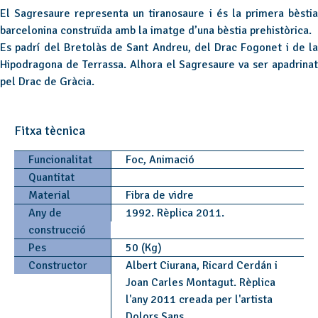
El Sagresaure representa un tiranosaure i és la primera bèstia
barcelonina construïda amb la imatge d’una bèstia prehistòrica.
Es padrí del Bretolàs de Sant Andreu, del Drac Fogonet i de la
Hipodragona de Terrassa. Alhora el Sagresaure va ser apadrinat
pel Drac de Gràcia.
Fitxa tècnica
Funcionalitat
Foc, Animació
Quantitat
Material
Fibra de vidre
Any de
1992. Rèplica 2011.
construcció
Pes
50 (Kg)
Constructor
Albert Ciurana, Ricard Cerdán i
Joan Carles Montagut. Rèplica
l'any 2011 creada per l'artista
Dolors Sans.