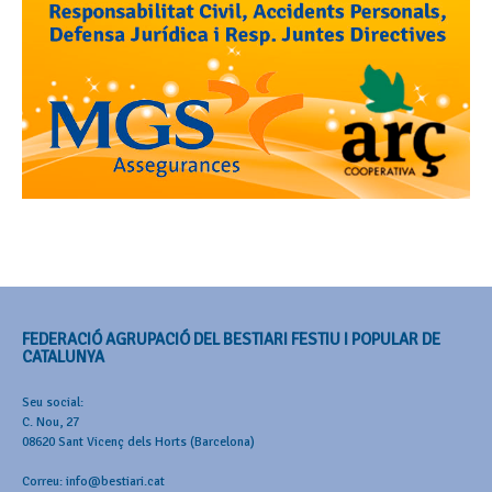
FEDERACIÓ AGRUPACIÓ DEL BESTIARI FESTIU I POPULAR DE
CATALUNYA
Seu social:
C. Nou, 27
08620 Sant Vicenç dels Horts (Barcelona)
Correu: info@bestiari.cat