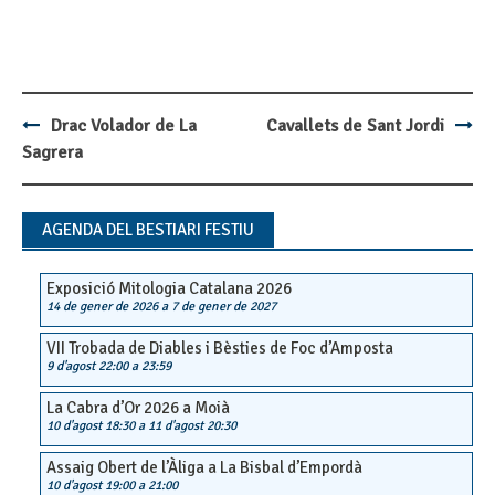
Drac Volador de La
Cavallets de Sant Jordi
Post
Sagrera
navigation
AGENDA DEL BESTIARI FESTIU
Exposició Mitologia Catalana 2026
14 de gener de 2026
a
7 de gener de 2027
VII Trobada de Diables i Bèsties de Foc d’Amposta
9 d'agost 22:00
a
23:59
La Cabra d’Or 2026 a Moià
10 d'agost 18:30
a
11 d'agost 20:30
Assaig Obert de l’Àliga a La Bisbal d’Empordà
10 d'agost 19:00
a
21:00