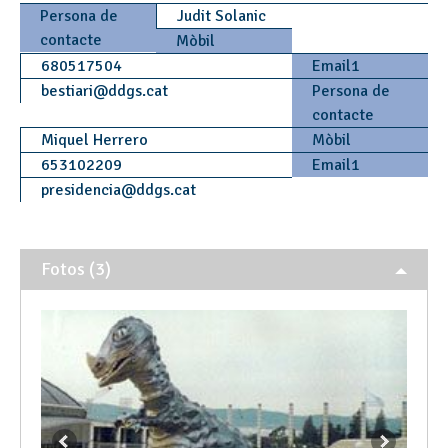
Persona de
Judit Solanic
contacte
Mòbil
680517504
Email1
bestiari
@
ddgs.cat
Persona de
contacte
Miquel Herrero
Mòbil
653102209
Email1
presidencia
@
ddgs.cat
Fotos (3)