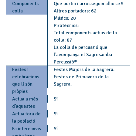
Components
Que portin i arrosseguin alhora: 5
colla
Altres portadors: 62
Músics: 20
Pirotècnics:
Total components actius de la
colla: 87
La colla de percussió que
l'acompanya el Sagresamba
Percussió®
Festes i
Festes Majors de la Sagrera.
celebracions
Festes de Primavera de la
que li són
Sagrera.
pròpies
Actua a més
Sí
d'aquestes
Actua fora de
Sí
la població
Fa intercanvis
Sí