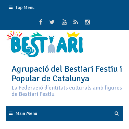
Skip
Top Menu
to
content
Agrupació del Bestiari Festiu i
Popular de Catalunya
La Federació d'entitats culturals amb figures
de Bestiari Festiu
Main Menu