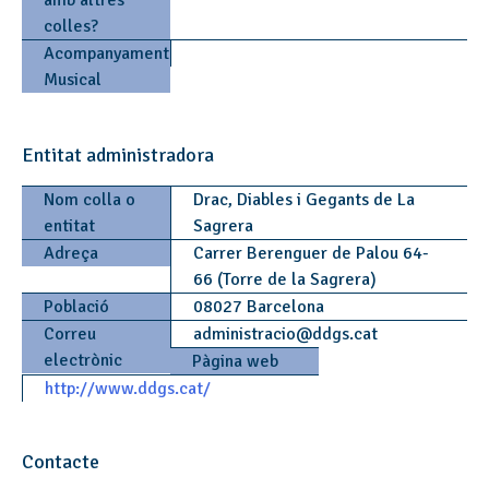
amb altres
colles?
Acompanyament
Musical
Entitat administradora
Nom colla o
Drac, Diables i Gegants de La
entitat
Sagrera
Adreça
Carrer Berenguer de Palou 64-
66 (Torre de la Sagrera)
Població
08027 Barcelona
Correu
administracio
@
ddgs.cat
electrònic
Pàgina web
http://www.ddgs.cat/
Contacte