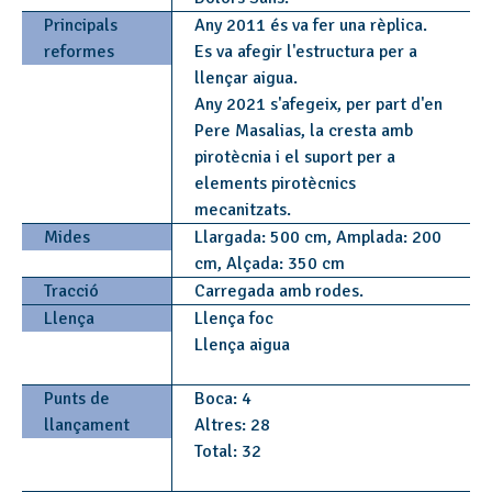
Principals
Any 2011 és va fer una rèplica.
reformes
Es va afegir l'estructura per a
llençar aigua.
Any 2021 s'afegeix, per part d'en
Pere Masalias, la cresta amb
pirotècnia i el suport per a
elements pirotècnics
mecanitzats.
Mides
Llargada: 500 cm, Amplada: 200
cm, Alçada: 350 cm
Tracció
Carregada amb rodes.
Llença
Llença foc
Llença aigua
Punts de
Boca: 4
llançament
Altres: 28
Total: 32