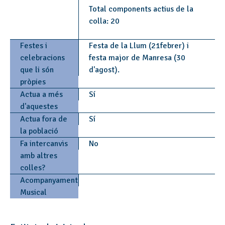
Total components actius de la
colla: 20
Festes i
Festa de la Llum (21febrer) i
celebracions
festa major de Manresa (30
que li són
d'agost).
pròpies
Actua a més
Sí
d'aquestes
Actua fora de
Sí
la població
Fa intercanvis
No
amb altres
colles?
Acompanyament
Musical