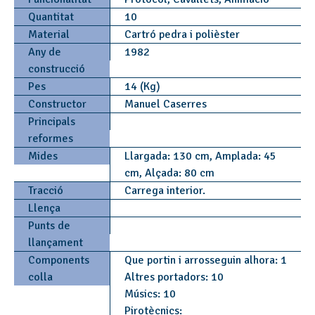
Quantitat
10
Material
Cartró pedra i polièster
Any de
1982
construcció
Pes
14 (Kg)
Constructor
Manuel Caserres
Principals
reformes
Mides
Llargada: 130 cm, Amplada: 45
cm, Alçada: 80 cm
Tracció
Carrega interior.
Llença
Punts de
llançament
Components
Que portin i arrosseguin alhora: 1
colla
Altres portadors: 10
Músics: 10
Pirotècnics: