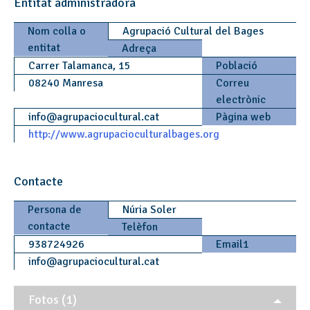
Entitat administradora
Nom colla o
Agrupació Cultural del Bages
entitat
Adreça
Carrer Talamanca, 15
Població
08240 Manresa
Correu
electrònic
info
@
agrupaciocultural.cat
Pàgina web
http://www.agrupacioculturalbages.org
Contacte
Persona de
Núria Soler
contacte
Telèfon
938724926
Email1
info
@
agrupaciocultural.cat
Fotos (1)