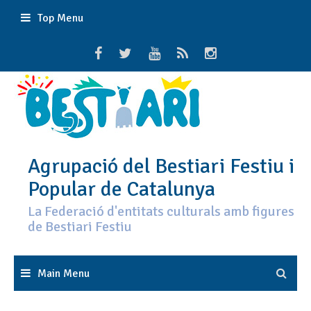
Skip
Top Menu
to
content
Agrupació del Bestiari Festiu i
Popular de Catalunya
La Federació d'entitats culturals amb figures
de Bestiari Festiu
Main Menu