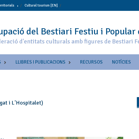
erritorials
Cultural tourism [EN]
pació del Bestiari Festiu i Popular
eració d'entitats culturals amb figures de Bestiari F
S
LLIBRES I PUBLICACIONS
RECURSOS
NOTÍCIES
gat i L'Hospitalet)