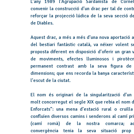
L’any 1989 l’Agrupació Sardanista de Corne
convenir la construcció d’un drac per tal de contr
reforçar la projecció lúdica de la seva secció de
de Diables.
Aquest drac, a més a més d’una nova aportació a
del bestiari fantàstic català, va néixer volent s
proposta diferent en disposició d’oferir un gran 
de moviments, efectes lluminosos i pirotèc
permanent contrast amb la seva figura de
dimensions; que ens recorda la banya característ
l’escut de la ciutat.
El nom és originari de la singularització d’un 
molt concorregut el segle XIX que rebia el nom d
Enforcats”: una mena d’estació rural o cruïlla
confluïen diversos camins i senderons al camí pri
(camí romà) de la nostra comarca; aq
convergència tenia la seva situació prop