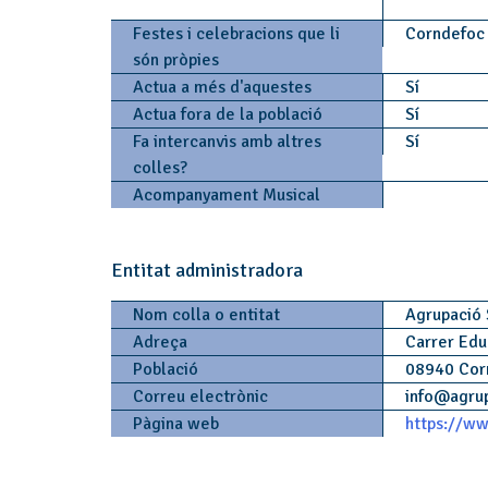
Festes i celebracions que li
Corndefoc 
són pròpies
Actua a més d'aquestes
Sí
Actua fora de la població
Sí
Fa intercanvis amb altres
Sí
colles?
Acompanyament Musical
Entitat administradora
Nom colla o entitat
Agrupació 
Adreça
Carrer Edu
Població
08940 Cor
Correu electrònic
info
@
agru
Pàgina web
https://ww