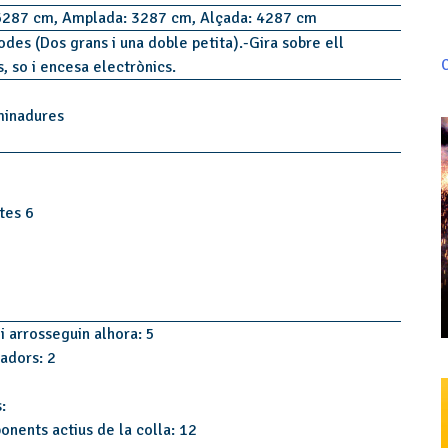
 6287 cm, Amplada: 3287 cm, Alçada: 4287 cm
des (Dos grans i una doble petita).-Gira sobre ell
C
s, so i encesa electrònics.
minadures
tes 6
i arrosseguin alhora: 5
tadors: 2
:
onents actius de la colla: 12