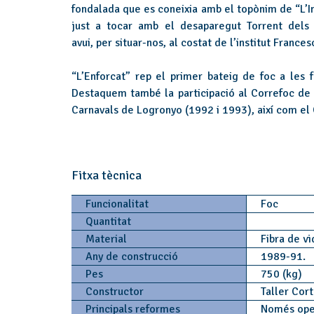
fondalada que es coneixia amb el topònim de “L’In
just a tocar amb el desaparegut Torrent dels 
avui, per situar-nos, al costat de l’institut France
“L’Enforcat” rep el primer bateig de foc a les
Destaquem també la participació al Correfoc de 
Carnavals de Logronyo (1992 i 1993), així com el 
Fitxa tècnica
Funcionalitat
Foc
Quantitat
Material
Fibra de vi
Any de construcció
1989-91.
Pes
750 (kg)
Constructor
Taller Cort
Principals reformes
Només ope