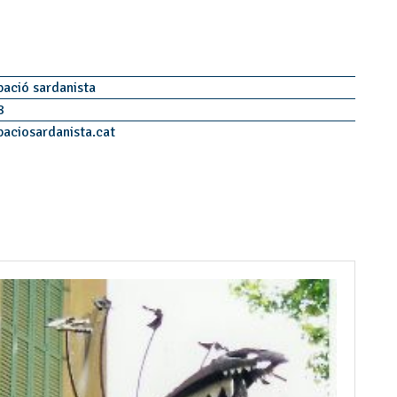
pació sardanista
68
paciosardanista.cat