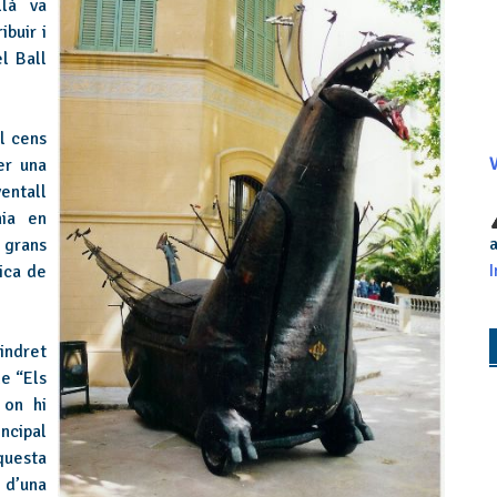
llà va
ibuir i
l Ball
l cens
er una
V
ventall
nia en
a
 grans
I
ica de
indret
e “Els
 on hi
ncipal
uesta
 d’una