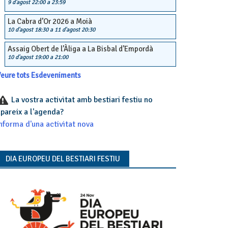
9 d'agost 22:00
a
23:59
La Cabra d’Or 2026 a Moià
10 d'agost 18:30
a
11 d'agost 20:30
Assaig Obert de l’Àliga a La Bisbal d’Empordà
10 d'agost 19:00
a
21:00
eure tots Esdeveniments
La vostra activitat amb bestiari festiu no
pareix a l'agenda?
nforma d'una activitat nova
DIA EUROPEU DEL BESTIARI FESTIU