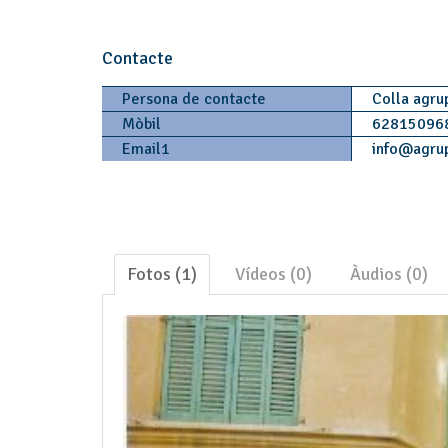
Contacte
Persona de contacte
Colla agru
Mòbil
6281509
Email1
info
@
agru
Fotos (1)
Vídeos (0)
Àudios (0)