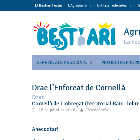
Skip
El Bestiari Festiu
L’Agrupació
Entitats federades
T
to
content
Agru
La Fed
SERVEIS ALS ASSOCIATS
PROJECTES PROPI
Drac l’Enforcat de Cornellà
Drac
Cornellà de Llobregat (territorial Baix Llobre
18 de juliol de 2016
Presidència
Anecdotari