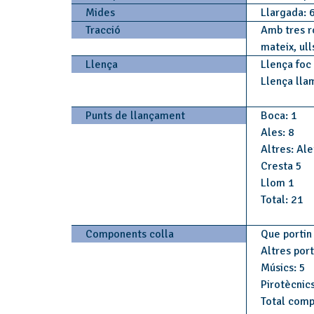
Mides
Llargada:
Tracció
Amb tres ro
mateix, ull
Llença
Llença foc
Llença lla
Punts de llançament
Boca: 1
Ales: 8
Altres: Ale
Cresta 5
Llom 1
Total: 21
Components colla
Que portin 
Altres por
Músics: 5
Pirotècnics
Total comp