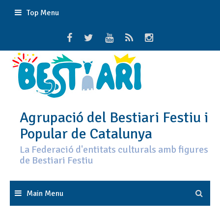
Skip
Top Menu
to
content
Agrupació del Bestiari Festiu i
Popular de Catalunya
La Federació d'entitats culturals amb figures
de Bestiari Festiu
Main Menu