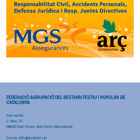
FEDERACIÓ AGRUPACIÓ DEL BESTIARI FESTIU I POPULAR DE
CATALUNYA
Seu social:
C. Nou, 27
08620 Sant Vicenç dels Horts (Barcelona)
Correu: info@bestiari.cat