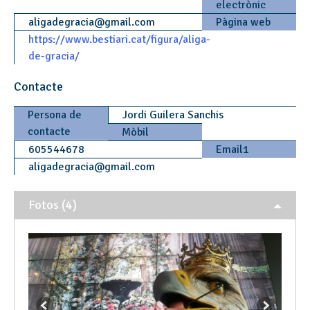
electrònic
aligadegracia
@
gmail.com
Pàgina web
https://www.bestiari.cat/figura/aliga-
de-gracia/
Contacte
Persona de
Jordi Guilera Sanchis
contacte
Mòbil
605544678
Email1
aligadegracia
@
gmail.com
Fotos (4)