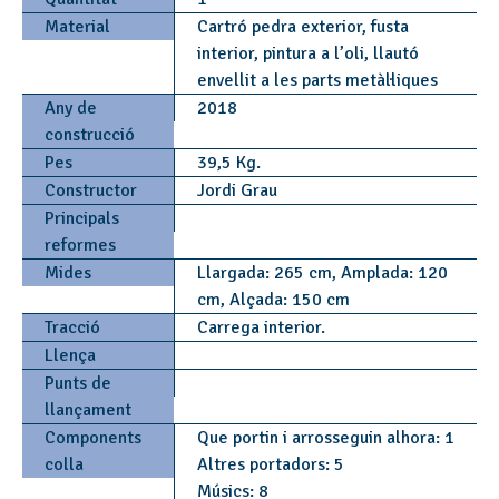
Material
Cartró pedra exterior, fusta
interior, pintura a l’oli, llautó
envellit a les parts metàl·liques
Any de
2018
construcció
Pes
39,5 Kg.
Constructor
Jordi Grau
Principals
reformes
Mides
Llargada: 265 cm, Amplada: 120
cm, Alçada: 150 cm
Tracció
Carrega interior.
Llença
Punts de
llançament
Components
Que portin i arrosseguin alhora: 1
colla
Altres portadors: 5
Músics: 8