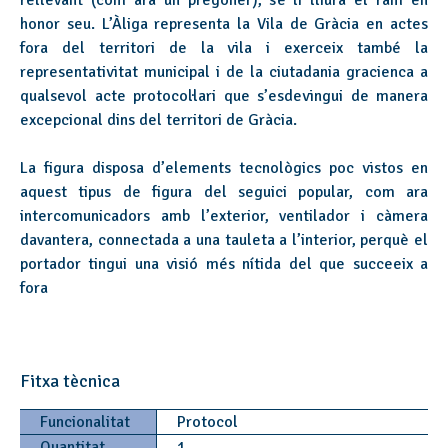
rellevant (com ara un pregoner), se li lliura el ram en
honor seu. L’Àliga representa la Vila de Gràcia en actes
fora del territori de la vila i exerceix també la
representativitat municipal i de la ciutadania gracienca a
qualsevol acte protocol·lari que s’esdevingui de manera
excepcional dins del territori de Gràcia.
La figura disposa d’elements tecnològics poc vistos en
aquest tipus de figura del seguici popular, com ara
intercomunicadors amb l’exterior, ventilador i càmera
davantera, connectada a una tauleta a l’interior, perquè el
portador tingui una visió més nítida del que succeeix a
fora
Fitxa tècnica
Funcionalitat
Protocol
Quantitat
1