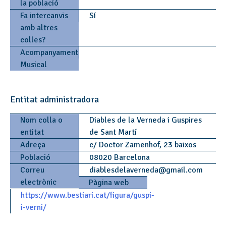
la població
Fa intercanvis
Sí
amb altres
colles?
Acompanyament
Musical
Entitat administradora
Nom colla o
Diables de la Verneda i Guspires
entitat
de Sant Martí
Adreça
c/ Doctor Zamenhof, 23 baixos
Població
08020 Barcelona
Correu
diablesdelaverneda
@
gmail.com
electrònic
Pàgina web
https://www.bestiari.cat/figura/guspi-
i-verni/