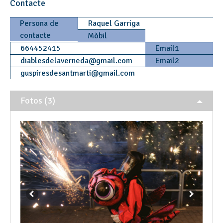
Contacte
Persona de
Raquel Garriga
contacte
Mòbil
664452415
Email1
diablesdelaverneda
@
gmail.com
Email2
guspiresdesantmarti
@
gmail.com
Fotos (3)