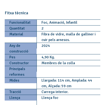
Fitxa tècnica
Funcionalitat
Foc, Animació, Infantil
Quantitat
2
Material
Fibra de vidre, malla de galliner i
cuir pels arnesos.
Any de
2024
construcció
Pes
4,90 Kg.
Constructor
Membres de la colla
Principals
reformes
Mides
Llargada: 114 cm, Amplada: 44
cm, Alçada: 59 cm
Tracció
Carrega interior.
Llença
Llença foc