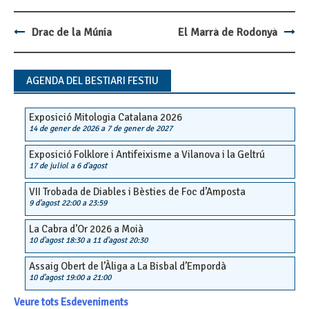
Drac de la Múnia
El Marrà de Rodonyà
Post
navigation
AGENDA DEL BESTIARI FESTIU
Exposició Mitologia Catalana 2026
14 de gener de 2026
a
7 de gener de 2027
Exposició Folklore i Antifeixisme a Vilanova i la Geltrú
17 de juliol
a
6 d'agost
VII Trobada de Diables i Bèsties de Foc d’Amposta
9 d'agost 22:00
a
23:59
La Cabra d’Or 2026 a Moià
10 d'agost 18:30
a
11 d'agost 20:30
Assaig Obert de l’Àliga a La Bisbal d’Empordà
10 d'agost 19:00
a
21:00
Veure tots Esdeveniments