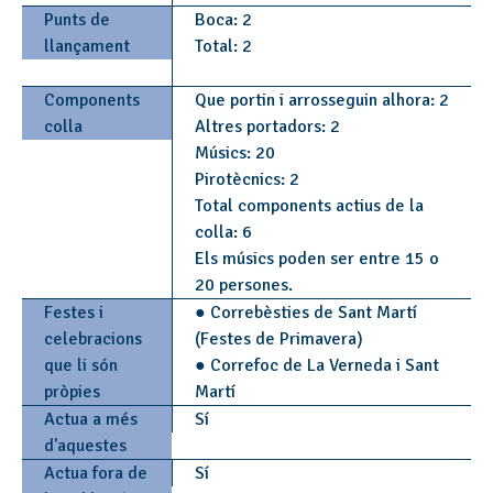
Punts de
Boca: 2
llançament
Total: 2
Components
Que portin i arrosseguin alhora: 2
colla
Altres portadors: 2
Músics: 20
Pirotècnics: 2
Total components actius de la
colla: 6
Els músics poden ser entre 15 o
20 persones.
Festes i
● Correbèsties de Sant Martí
celebracions
(Festes de Primavera)
que li són
● Correfoc de La Verneda i Sant
pròpies
Martí
Actua a més
Sí
d'aquestes
Actua fora de
Sí