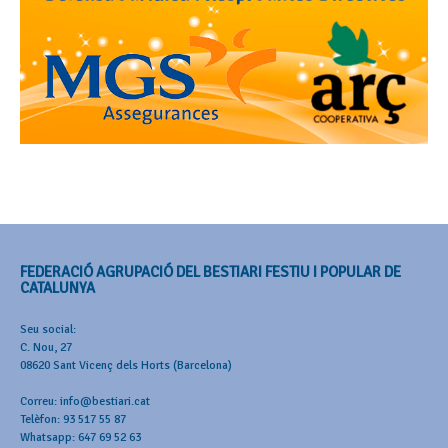
FEDERACIÓ AGRUPACIÓ DEL BESTIARI FESTIU I POPULAR DE
CATALUNYA
Seu social:
C. Nou, 27
08620 Sant Vicenç dels Horts (Barcelona)
Correu: info@bestiari.cat
Telèfon: 93 517 55 87
Whatsapp: 647 69 52 63