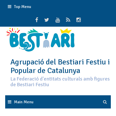
Skip
Top Menu
to
content
Agrupació del Bestiari Festiu i
Popular de Catalunya
La Federació d'entitats culturals amb figures
de Bestiari Festiu
Main Menu