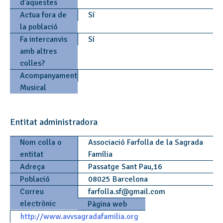
d'aquestes
Actua fora de
Sí
la població
Fa intercanvis
Sí
amb altres
colles?
Acompanyament
Musical
Entitat administradora
Nom colla o
Associació Farfolla de la Sagrada
entitat
Família
Adreça
Passatge Sant Pau,16
Població
08025 Barcelona
Correu
farfolla.sf
@
gmail.com
electrònic
Pàgina web
http://www.avvsagradafamilia.org