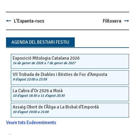
L’Espanta-rucs
Fil·loxera
Post
navigation
AGENDA DEL BESTIARI FESTIU
Exposició Mitologia Catalana 2026
14 de gener de 2026
a
7 de gener de 2027
VII Trobada de Diables i Bèsties de Foc d’Amposta
9 d'agost 22:00
a
23:59
La Cabra d’Or 2026 a Moià
10 d'agost 18:30
a
11 d'agost 20:30
Assaig Obert de l’Àliga a La Bisbal d’Empordà
10 d'agost 19:00
a
21:00
Veure tots Esdeveniments