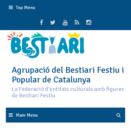
Skip
Top Menu
to
content
Agrupació del Bestiari Festiu i
Popular de Catalunya
La Federació d'entitats culturals amb figures
de Bestiari Festiu
Main Menu