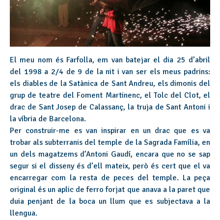
El meu nom és Farfolla, em van batejar el dia 25 d’abril
del 1998 a 2/4 de 9 de la nit i van ser els meus padrins:
els diables de la Satànica de Sant Andreu, els dimonis del
grup de teatre del Foment Martinenc, el Tolc del Clot, el
drac de Sant Josep de Calassanç, la truja de Sant Antoni i
la víbria de Barcelona.
Per construir-me es van inspirar en un drac que es va
trobar als subterranis del temple de la Sagrada Família, en
un dels magatzems d’Antoni Gaudí, encara que no se sap
segur si el disseny és d’ell mateix, però és cert que el va
encarregar com la resta de peces del temple. La peça
original és un aplic de ferro forjat que anava a la paret que
duia penjant de la boca un llum que es subjectava a la
llengua.