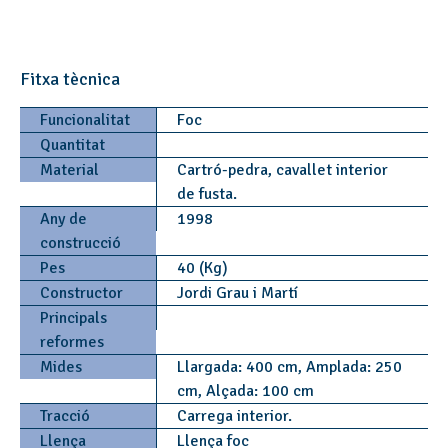
Fitxa tècnica
Funcionalitat
Foc
Quantitat
Material
Cartró-pedra, cavallet interior
de fusta.
Any de
1998
construcció
Pes
40 (Kg)
Constructor
Jordi Grau i Martí
Principals
reformes
Mides
Llargada: 400 cm, Amplada: 250
cm, Alçada: 100 cm
Tracció
Carrega interior.
Llença
Llença foc