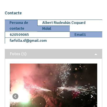
Contacte
Persona de
Albert Riudeubàs Coquard
contacte
Mòbil
620509065
Email1
farfolla.sf
@
gmail.com
Fotos (1)