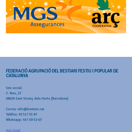
FEDERACIÓ AGRUPACIÓ DEL BESTIARI FESTIU I POPULAR DE
CATALUNYA
Seu social:
C. Nou, 27
08620 Sant Vicenç dels Horts (Barcelona)
Correu: info@bestiari.cat
Telèfon: 93 517 55 87
Whatsapp: 647 69 52 63
Avís legal