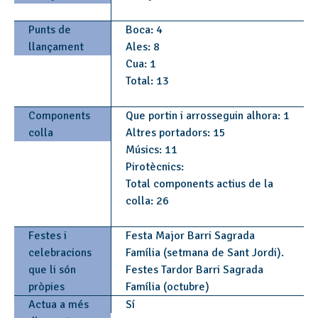
Punts de
Boca: 4
llançament
Ales: 8
Cua: 1
Total: 13
Components
Que portin i arrosseguin alhora: 1
colla
Altres portadors: 15
Músics: 11
Pirotècnics:
Total components actius de la
colla: 26
Festes i
Festa Major Barri Sagrada
celebracions
Família (setmana de Sant Jordi).
que li són
Festes Tardor Barri Sagrada
pròpies
Família (octubre)
Actua a més
Sí