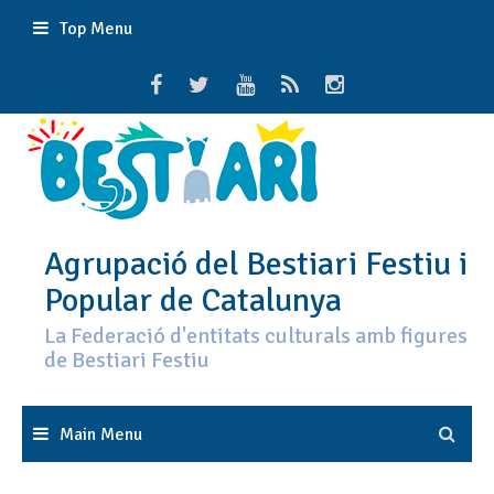
Skip
Top Menu
to
content
Agrupació del Bestiari Festiu i
Popular de Catalunya
La Federació d'entitats culturals amb figures
de Bestiari Festiu
Main Menu