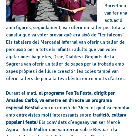
Barcelona
van fer una
actuació
amb figures, seguidament, van oferir un taller per tota la
canalla que va voler provar què era això de “fer falcons”.
Els tabalers del Mercadal Infernal van oferir un taller de
percussió per a tots els infants i adults que van voler
agafar unes baquetes, Drac, Diables i Gegants de la
Sagrera van oferir un taller de xapes per la trobada amb
xapes pròpies i de lliure creació i les coles també van
oferir tallers de pinta la teva bèstia entre molts d’altres.
Durant el matí,
el programa Fes Ta Festa, dirigit per
Amadeu Carbó, va emetre en directe un programa
especial Bestial
amb un edició de 3h en el qual va comptar
amb entrevistes molt interessants sobre
tradició, cultura
popular i festa!
Els convidats d’enguany van ser Mercè
Ayora i Jordi Mullor que van xerrar sobre Bestiari i la