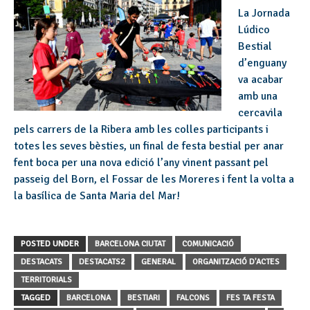
La Jornada
Lúdico
Bestial
d’enguany
va acabar
amb una
cercavila
pels carrers de la Ribera amb les colles participants i
totes les seves bèsties, un final de festa bestial per anar
fent boca per una nova edició l’any vinent passant pel
passeig del Born, el Fossar de les Moreres i fent la volta a
la basílica de Santa Maria del Mar!
POSTED UNDER
BARCELONA CIUTAT
COMUNICACIÓ
DESTACATS
DESTACATS2
GENERAL
ORGANITZACIÓ D'ACTES
TERRITORIALS
TAGGED
BARCELONA
BESTIARI
FALCONS
FES TA FESTA