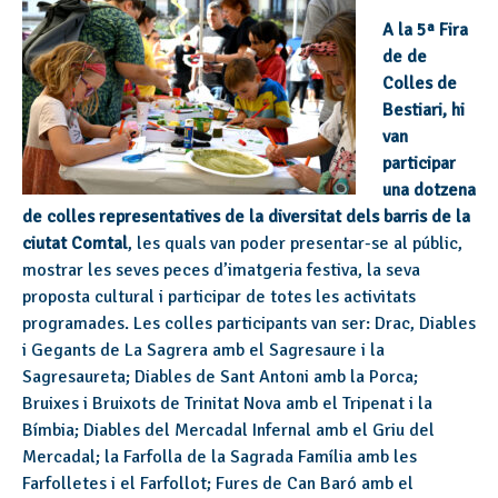
A la 5ª Fira
de de
Colles de
Bestiari, hi
van
participar
una dotzena
de colles representatives de la diversitat dels barris de la
ciutat Comtal
, les quals van poder presentar-se al públic,
mostrar les seves peces d’imatgeria festiva, la seva
proposta cultural i participar de totes les activitats
programades. Les colles participants van ser: Drac, Diables
i Gegants de La Sagrera amb el Sagresaure i la
Sagresaureta; Diables de Sant Antoni amb la Porca;
Bruixes i Bruixots de Trinitat Nova amb el Tripenat i la
Bímbia; Diables del Mercadal Infernal amb el Griu del
Mercadal; la Farfolla de la Sagrada Família amb les
Farfolletes i el Farfollot; Fures de Can Baró amb el