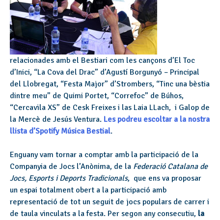
relacionades amb el Bestiari com les cançons d’El Toc
d’Inici, “La Cova del Drac” d’Agustí Borgunyó – Principal
del Llobregat, “Festa Major” d’Strombers, “Tinc una bèstia
dintre meu” de Quimi Portet, “Correfoc” de Búhos,
“Cercavila XS” de Cesk Freixes i las Laia LLach, i Galop de
la Mercè de Jesús Ventura.
Les podreu escoltar a la nostra
llista d’Spotify Música Bestial
.
Enguany vam tornar a comptar amb la participació de la
Companyia de Jocs l’Anònima, de la
Federació Catalana de
Jocs, Esports i Deports Tradicionals
, que ens va proposar
un espai totalment obert a la participació amb
representació de tot un seguit de jocs populars de carrer i
de taula vinculats a la festa. Per segon any consecutiu,
la