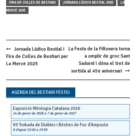
FIRA DE COLLES DE BESTIARI
JORNADA LÚDICO BESTIAL 2025
LA
MERCÈ 2025
La Festa de la Fil·loxera torna
Jornada Lúdico Bestial i
Post
a omplir de groc Sant
Fira de Colles de Bestiari per
navigation
Sadurní i dóna el tret de
La Mercè 2025
sortida al 45è aniversari
AGENDA DEL BESTIARI FESTIU
Exposició Mitologia Catalana 2026
14 de gener de 2026
a
7 de gener de 2027
VII Trobada de Diables i Bèsties de Foc d’Amposta
9 d'agost 22:00
a
23:59