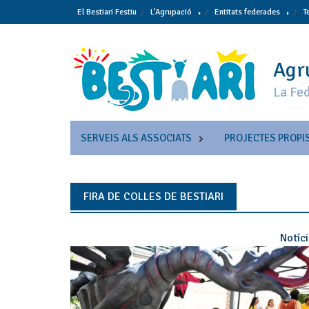
Skip
El Bestiari Festiu
L’Agrupació
Entitats federades
T
to
content
Agru
La Fed
SERVEIS ALS ASSOCIATS
PROJECTES PROPI
FIRA DE COLLES DE BESTIARI
Notíc