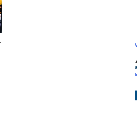
r
V
a
I