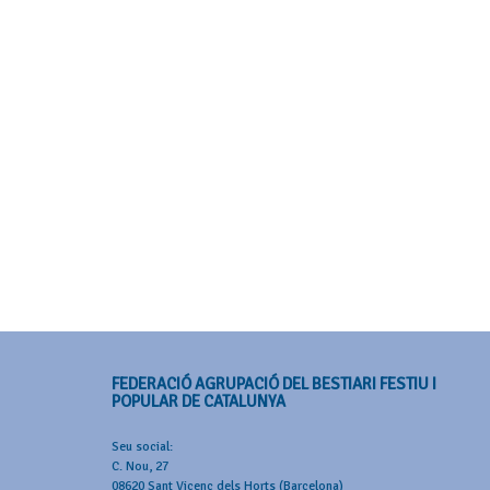
FEDERACIÓ AGRUPACIÓ DEL BESTIARI FESTIU I
POPULAR DE CATALUNYA
Seu social:
C. Nou, 27
08620 Sant Vicenç dels Horts (Barcelona)