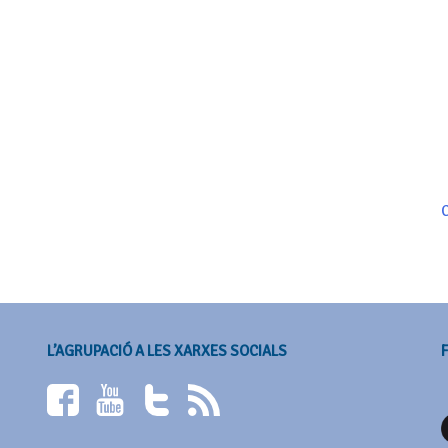
C
L’AGRUPACIÓ A LES XARXES SOCIALS