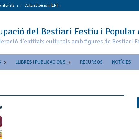
erritorials
Cultural tourism [EN]
pació del Bestiari Festiu i Popular
eració d'entitats culturals amb figures de Bestiari F
S
LLIBRES I PUBLICACIONS
RECURSOS
NOTÍCIES
ia