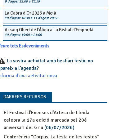
9 d'agost 22:00
a
23:59
La Cabra d’Or 2026 a Moià
10 d'agost 18:30
a
11 d'agost 20:30
Assaig Obert de l’Àliga a La Bisbal d’Empordà
10 d'agost 19:00
a
21:00
eure tots Esdeveniments
La vostra activitat amb bestiari festiu no
pareix a l'agenda?
nforma d'una activitat nova
DARRERS RECURSOS
El Festival d'Enceses d'Artesa de Lleida
celebra la 17a edició marcada pel 20è
aniversari del Griu
(06/07/2026)
Conferència “Corpus. La festa de les festes”