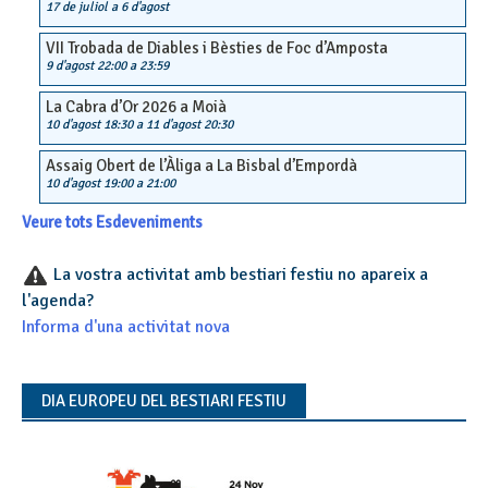
17 de juliol
a
6 d'agost
VII Trobada de Diables i Bèsties de Foc d’Amposta
9 d'agost 22:00
a
23:59
La Cabra d’Or 2026 a Moià
10 d'agost 18:30
a
11 d'agost 20:30
Assaig Obert de l’Àliga a La Bisbal d’Empordà
10 d'agost 19:00
a
21:00
Veure tots Esdeveniments
La vostra activitat amb bestiari festiu no apareix a
l'agenda?
Informa d'una activitat nova
DIA EUROPEU DEL BESTIARI FESTIU