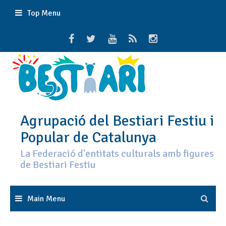
Skip
Top Menu
to
content
Agrupació del Bestiari Festiu i
Popular de Catalunya
La Federació d'entitats culturals amb figures
de Bestiari Festiu
Main Menu