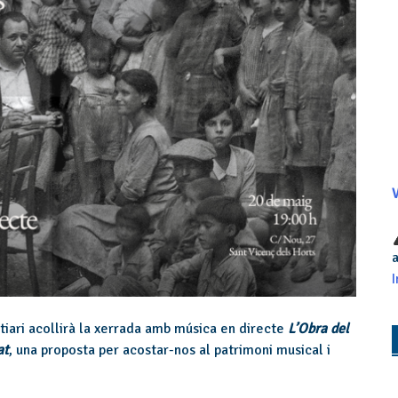
V
a
I
stiari acollirà la xerrada amb música en directe
L’Obra del
at
, una proposta per acostar-nos al patrimoni musical i