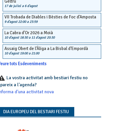
Geltrú
17 de juliol
a
6 d'agost
VII Trobada de Diables i Bèsties de Foc d’Amposta
9 d'agost 22:00
a
23:59
La Cabra d’Or 2026 a Moià
10 d'agost 18:30
a
11 d'agost 20:30
Assaig Obert de l’Àliga a La Bisbal d’Empordà
10 d'agost 19:00
a
21:00
eure tots Esdeveniments
La vostra activitat amb bestiari festiu no
pareix a l'agenda?
nforma d'una activitat nova
DIA EUROPEU DEL BESTIARI FESTIU