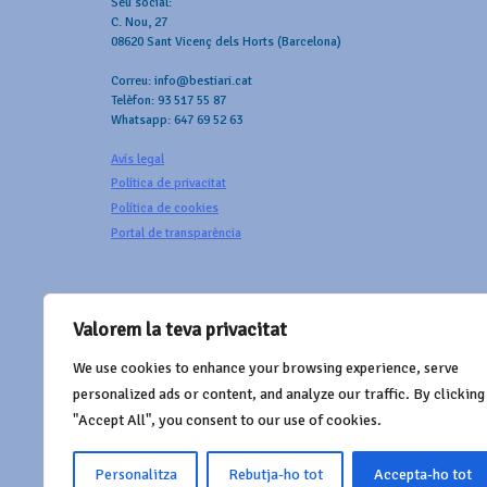
Seu social:
C. Nou, 27
08620 Sant Vicenç dels Horts (Barcelona)
Correu: info@bestiari.cat
Telèfon: 93 517 55 87
Whatsapp: 647 69 52 63
Avís legal
Política de privacitat
Política de cookies
Portal de transparència
Valorem la teva privacitat
We use cookies to enhance your browsing experience, serve
AMB EL SUPORT DE
personalized ads or content, and analyze our traffic. By clicking
"Accept All", you consent to our use of cookies.
Personalitza
Rebutja-ho tot
Accepta-ho tot