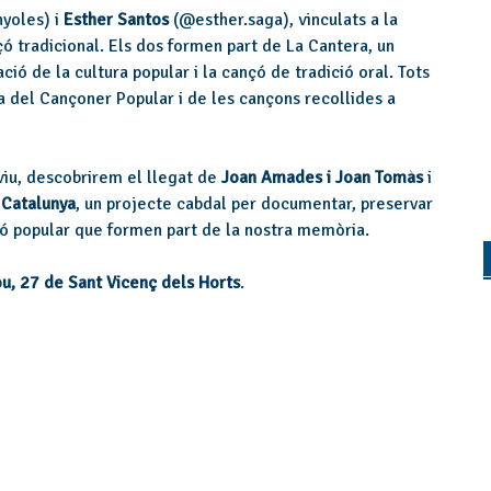
nyoles)
i
Esther Santos
(@esther.saga)
, vinculats a la
nçó tradicional. Els dos formen part de La Cantera, un
ació de la cultura popular i la cançó de tradició oral. Tots
bra del Cançoner Popular i de les cançons recollides a
 viu, descobrirem el llegat de
Joan Amades i Joan Tomàs
i
 Catalunya
, un projecte cabdal per documentar, preservar
ió popular que formen part de la nostra memòria.
u, 27 de Sant Vicenç dels Horts
.