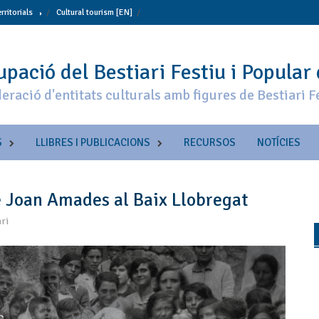
erritorials
Cultural tourism [EN]
pació del Bestiari Festiu i Popular
eració d'entitats culturals amb figures de Bestiari F
S
LLIBRES I PUBLICACIONS
RECURSOS
NOTÍCIES
e Joan Amades al Baix Llobregat
ri