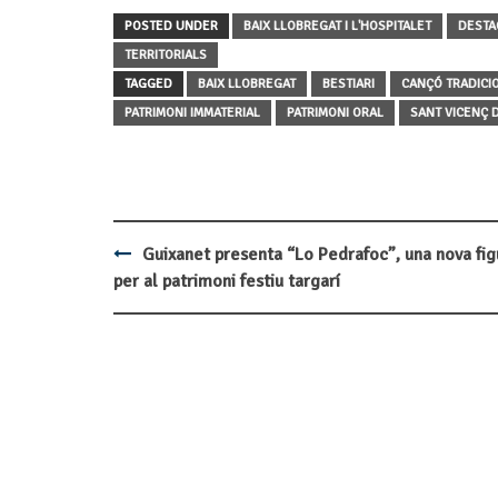
POSTED UNDER
BAIX LLOBREGAT I L'HOSPITALET
DESTA
TERRITORIALS
TAGGED
BAIX LLOBREGAT
BESTIARI
CANÇÓ TRADICI
PATRIMONI IMMATERIAL
PATRIMONI ORAL
SANT VICENÇ 
Guixanet presenta “Lo Pedrafoc”, una nova fig
Post
per al patrimoni festiu targarí
navigation