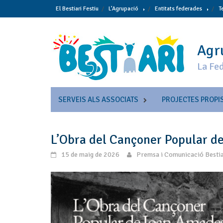
Skip
El Bestiari Festiu
L’Agrupació
Entitats federades
T
to
content
Agru
La Fed
SERVEIS ALS ASSOCIATS
PROJECTES PROPI
L’Obra del Cançoner Popular d
15 de maig de 2026
Premsa i Comunicació Bestia