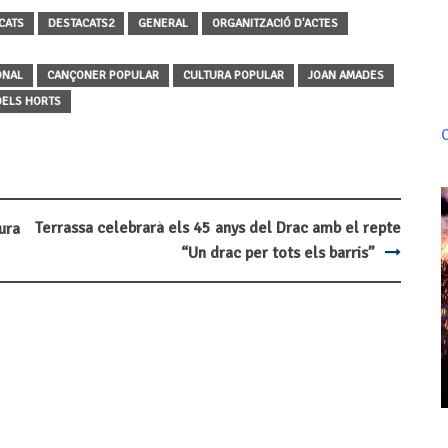
CATS
DESTACATS2
GENERAL
ORGANITZACIÓ D'ACTES
ONAL
CANÇONER POPULAR
CULTURA POPULAR
JOAN AMADES
DELS HORTS
C
Terrassa celebrarà els 45 anys del Drac amb el repte
ura
“Un drac per tots els barris”