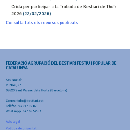
Crida per participar a la Trobada de Bestiari de Thuïr
2026
(22/02/2026)
Consulta tots els recursos publicats
FEDERACIÓ AGRUPACIÓ DEL BESTIARI FESTIU I POPULAR DE
CATALUNYA
Seu social:
C. Nou, 27
08620 Sant Vicenç dels Horts (Barcelona)
Correu: info@bestiari.cat
Telèfon: 93 517 55 87
Whatsapp: 647 69 52 63
Avís legal
Política de privacitat