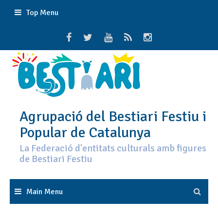
Skip
Top Menu
to
content
Agrupació del Bestiari Festiu i
Popular de Catalunya
La Federació d'entitats culturals amb figures
de Bestiari Festiu
Main Menu