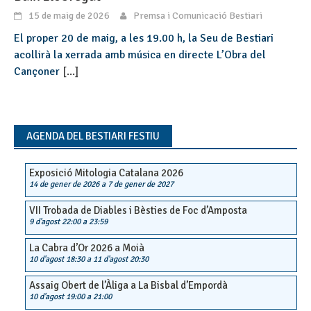
15 de maig de 2026
Premsa i Comunicació Bestiari
El proper 20 de maig, a les 19.00 h, la Seu de Bestiari
acollirà la xerrada amb música en directe L’Obra del
Cançoner
[...]
AGENDA DEL BESTIARI FESTIU
Exposició Mitologia Catalana 2026
14 de gener de 2026
a
7 de gener de 2027
VII Trobada de Diables i Bèsties de Foc d’Amposta
9 d'agost 22:00
a
23:59
La Cabra d’Or 2026 a Moià
10 d'agost 18:30
a
11 d'agost 20:30
Assaig Obert de l’Àliga a La Bisbal d’Empordà
10 d'agost 19:00
a
21:00