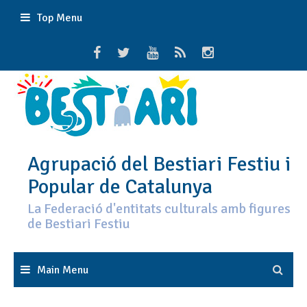
Skip
Top Menu
to
content
Agrupació del Bestiari Festiu i
Popular de Catalunya
La Federació d'entitats culturals amb figures
de Bestiari Festiu
Main Menu