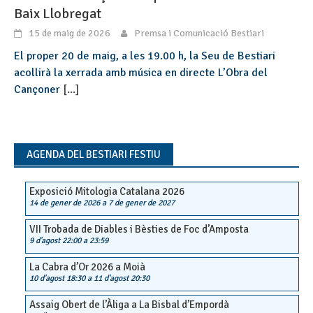
Baix Llobregat
15 de maig de 2026
Premsa i Comunicació Bestiari
El proper 20 de maig, a les 19.00 h, la Seu de Bestiari
acollirà la xerrada amb música en directe L’Obra del
Cançoner
[...]
AGENDA DEL BESTIARI FESTIU
Exposició Mitologia Catalana 2026
14 de gener de 2026
a
7 de gener de 2027
VII Trobada de Diables i Bèsties de Foc d’Amposta
9 d'agost 22:00
a
23:59
La Cabra d’Or 2026 a Moià
10 d'agost 18:30
a
11 d'agost 20:30
Assaig Obert de l’Àliga a La Bisbal d’Empordà