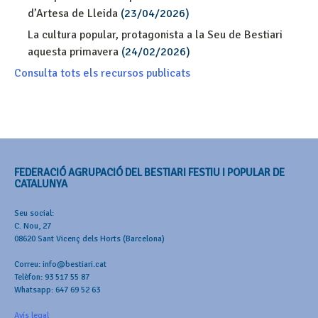
d’Artesa de Lleida
(23/04/2026)
La cultura popular, protagonista a la Seu de Bestiari
aquesta primavera
(24/02/2026)
Consulta tots els recursos publicats
FEDERACIÓ AGRUPACIÓ DEL BESTIARI FESTIU I POPULAR DE
CATALUNYA
Seu social:
C. Nou, 27
08620 Sant Vicenç dels Horts (Barcelona)
Correu: info@bestiari.cat
Telèfon: 93 517 55 87
Whatsapp: 647 69 52 63
Avís legal