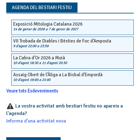
AGENDA DEL BESTIARI FESTIU
Exposició Mitologia Catalana 2026
14 de gener de 2026
a
7 de gener de 2027
VII Trobada de Diables i Bèsties de Foc d’Amposta
9 d'agost 22:00
a
23:59
La Cabra d’Or 2026 a Moià
10 d'agost 18:30
a
11 d'agost 20:30
Assaig Obert de l’Àliga a La Bisbal d’Empordà
10 d'agost 19:00
a
21:00
Veure tots Esdeveniments
La vostra activitat amb bestiari festiu no apareix a
l'agenda?
Informa d'una activitat nova