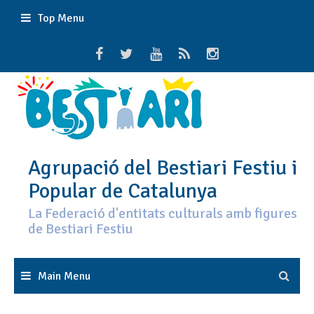
Skip
Top Menu
to
content
Agrupació del Bestiari Festiu i
Popular de Catalunya
La Federació d'entitats culturals amb figures
de Bestiari Festiu
Main Menu