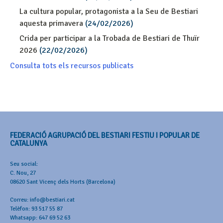
La cultura popular, protagonista a la Seu de Bestiari
aquesta primavera
(24/02/2026)
Crida per participar a la Trobada de Bestiari de Thuïr
2026
(22/02/2026)
Consulta tots els recursos publicats
FEDERACIÓ AGRUPACIÓ DEL BESTIARI FESTIU I POPULAR DE
CATALUNYA
Seu social:
C. Nou, 27
08620 Sant Vicenç dels Horts (Barcelona)
Correu: info@bestiari.cat
Telèfon: 93 517 55 87
Whatsapp: 647 69 52 63