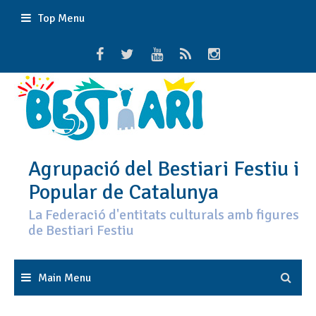
Skip
Top Menu
to
content
Agrupació del Bestiari Festiu i
Popular de Catalunya
La Federació d'entitats culturals amb figures
de Bestiari Festiu
Main Menu