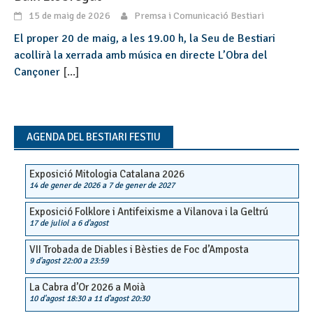
15 de maig de 2026
Premsa i Comunicació Bestiari
El proper 20 de maig, a les 19.00 h, la Seu de Bestiari
acollirà la xerrada amb música en directe L’Obra del
Cançoner
[...]
AGENDA DEL BESTIARI FESTIU
Exposició Mitologia Catalana 2026
14 de gener de 2026
a
7 de gener de 2027
Exposició Folklore i Antifeixisme a Vilanova i la Geltrú
17 de juliol
a
6 d'agost
VII Trobada de Diables i Bèsties de Foc d’Amposta
9 d'agost 22:00
a
23:59
La Cabra d’Or 2026 a Moià
10 d'agost 18:30
a
11 d'agost 20:30