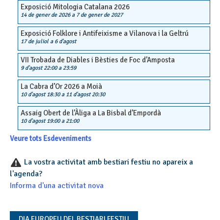
Exposició Mitologia Catalana 2026
14 de gener de 2026
a
7 de gener de 2027
Exposició Folklore i Antifeixisme a Vilanova i la Geltrú
17 de juliol
a
6 d'agost
VII Trobada de Diables i Bèsties de Foc d’Amposta
9 d'agost 22:00
a
23:59
La Cabra d’Or 2026 a Moià
10 d'agost 18:30
a
11 d'agost 20:30
Assaig Obert de l’Àliga a La Bisbal d’Empordà
10 d'agost 19:00
a
21:00
Veure tots Esdeveniments
La vostra activitat amb bestiari festiu no apareix a
l'agenda?
Informa d'una activitat nova
DIA EUROPEU DEL BESTIARI FESTIU