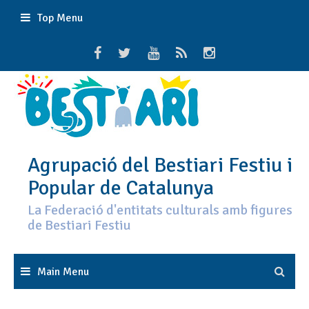
Skip
Top Menu
to
content
Agrupació del Bestiari Festiu i
Popular de Catalunya
La Federació d'entitats culturals amb figures
de Bestiari Festiu
Main Menu