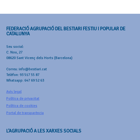
FEDERACIÓ AGRUPACIÓ DEL BESTIARI FESTIU I POPULAR DE
CATALUNYA
Seu social:
C. Nou, 27
08620 Sant Vicenç dels Horts (Barcelona)
Correu: info@bestiari.cat
Telèfon: 93 517 55 87
Whatsapp: 647 69 52 63
Avís legal
Política de privacitat
Política de cookies
Portal de transparència
L’AGRUPACIÓ A LES XARXES SOCIALS