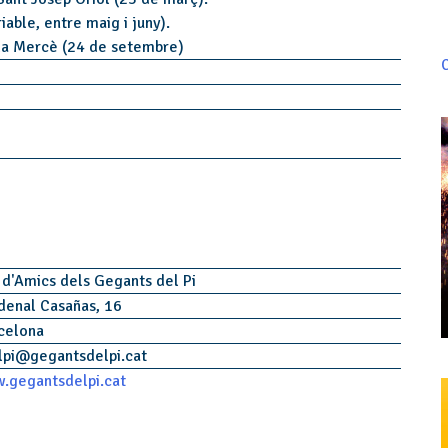
iable, entre maig i juny).
la Mercè (24 de setembre)
C
 d'Amics dels Gegants del Pi
denal Casañas, 16
celona
pi
@
gegantsdelpi.cat
.gegantsdelpi.cat