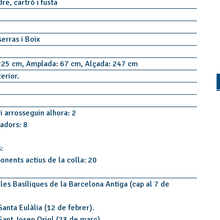
dre, cartró i fusta
erras i Boix
225 cm, Amplada: 67 cm, Alçada: 247 cm
terior.
i arrosseguin alhora: 2
tadors: 8
:
onents actius de la colla: 20
les Basíliques de la Barcelona Antiga (cap al 7 de
anta Eulàlia (12 de febrer).
Sant Josep Oriol (23 de març).