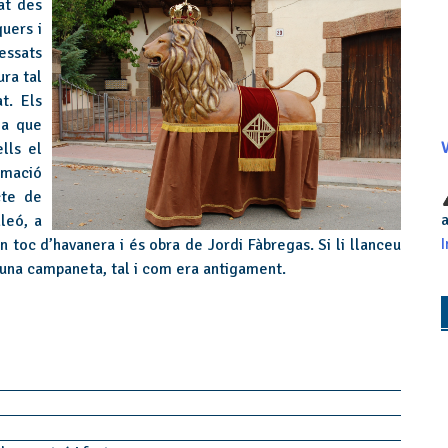
at des
uers i
essats
ura tal
t. Els
ja que
lls el
V
rmació
cte de
a
leó, a
I
n toc d’havanera i és obra de Jordi Fàbregas. Si li llanceu
 una campaneta, tal i com era antigament.