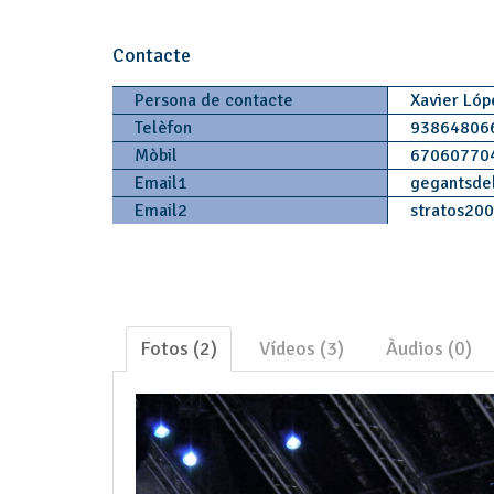
Contacte
Persona de contacte
Xavier Ló
Telèfon
93864806
Mòbil
67060770
Email1
gegantsdel
Email2
stratos20
Fotos (2)
Vídeos (3)
Àudios (0)