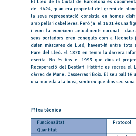
El Lleó de la Ciutat de Barcelona és document
del 1424, quan era propietat del gremi de blanq
la seva representació consistia en homes disfr
amb pells i cabelleres. Però ja el 1601 és una fig
i com la coneixem actualment: coronat i daura
seus portadors eren coneguts com a lleonets 
duien màscares de Lleó, havent-hi entre tots e
Pare del Lleó. El 1870 en tenim la darrera info
escrita. No és fins el 1993 que dins el proje
Recuperació del Bestiari Històric es recrea el L
càrrec de Manel Casserras i Boix. El seu ball té u
una moneda a la boca, sentireu que dins seu sona
Fitxa tècnica
Funcionalitat
Protocol
Quantitat