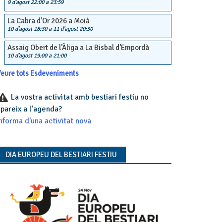
9 d'agost 22:00
a
23:59
La Cabra d’Or 2026 a Moià
10 d'agost 18:30
a
11 d'agost 20:30
Assaig Obert de l’Àliga a La Bisbal d’Empordà
10 d'agost 19:00
a
21:00
eure tots Esdeveniments
La vostra activitat amb bestiari festiu no
pareix a l'agenda?
nforma d'una activitat nova
DIA EUROPEU DEL BESTIARI FESTIU