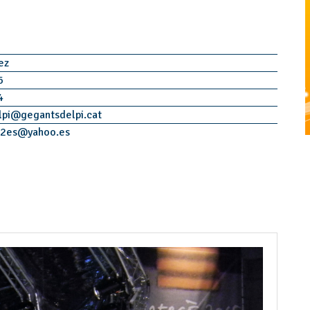
pez
6
4
pi
@
gegantsdelpi.cat
02es
@
yahoo.es