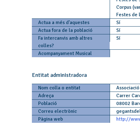
Corpus (var
Festes de 
Actua a més d'aquestes
Sí
Actua fora de la població
Sí
Fa intercanvis amb altres
Sí
colles?
Acompanyament Musical
Entitat administradora
Nom colla o entitat
Associació
Adreça
Carrer Car
Població
08002 Bar
Correu electrònic
gegantsdel
Pàgina web
http://www