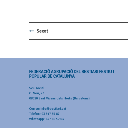
Sexot
Post
navigation
FEDERACIÓ AGRUPACIÓ DEL BESTIARI FESTIU I
POPULAR DE CATALUNYA
Seu social:
C. Nou, 27
08620 Sant Vicenç dels Horts (Barcelona)
Correu: info@bestiari.cat
Telèfon: 93 517 55 87
Whatsapp: 647 69 52 63