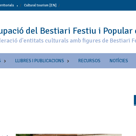
erritorials
Cultural tourism [EN]
pació del Bestiari Festiu i Popular
eració d'entitats culturals amb figures de Bestiari F
S
LLIBRES I PUBLICACIONS
RECURSOS
NOTÍCIES