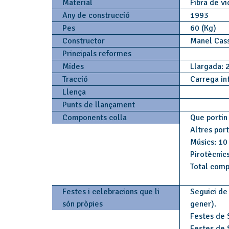
Material
Fibra de vi
Any de construcció
1993
Pes
60 (Kg)
Constructor
Manel Cass
Principals reformes
Mides
Llargada: 
Tracció
Carrega in
Llença
Punts de llançament
Components colla
Que portin 
Altres por
Músics: 10
Pirotècnics
Total comp
Festes i celebracions que li
Seguici de 
són pròpies
gener).
Festes de S
Festes de 