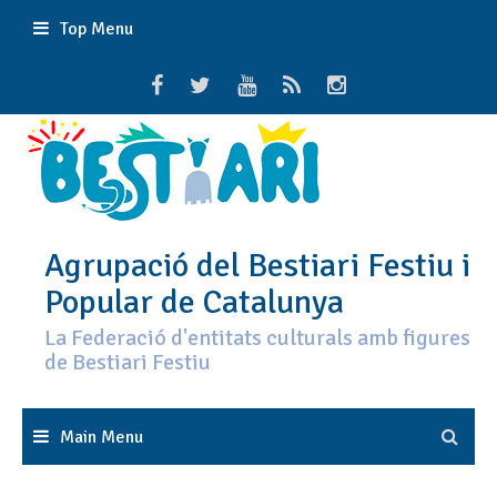
Skip
Top Menu
to
content
Agrupació del Bestiari Festiu i
Popular de Catalunya
La Federació d'entitats culturals amb figures
de Bestiari Festiu
Main Menu