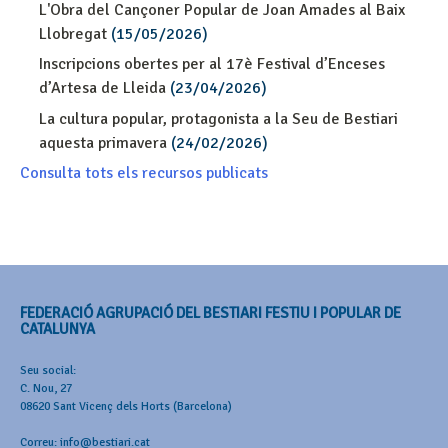
L'Obra del Cançoner Popular de Joan Amades al Baix
Llobregat
(15/05/2026)
Inscripcions obertes per al 17è Festival d’Enceses
d’Artesa de Lleida
(23/04/2026)
La cultura popular, protagonista a la Seu de Bestiari
aquesta primavera
(24/02/2026)
Consulta tots els recursos publicats
FEDERACIÓ AGRUPACIÓ DEL BESTIARI FESTIU I POPULAR DE
CATALUNYA
Seu social:
C. Nou, 27
08620 Sant Vicenç dels Horts (Barcelona)
Correu: info@bestiari.cat