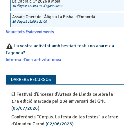
La Cabra d’Or 2026 a Moià
10 d'agost 18:30
a
11 d'agost 20:30
Assaig Obert de l’Àliga a La Bisbal d’Empordà
10 d'agost 19:00
a
21:00
Veure tots Esdeveniments
La vostra activitat amb bestiari festiu no apareix a
l'agenda?
Informa d'una activitat nova
DARRERS RECURSOS
El Festival d'Enceses d'Artesa de Lleida celebra la
17a edició marcada pel 20è aniversari del Griu
(06/07/2026)
Conferència “Corpus. La festa de les festes” a càrrec
d'Amadeu Carbó
(02/06/2026)