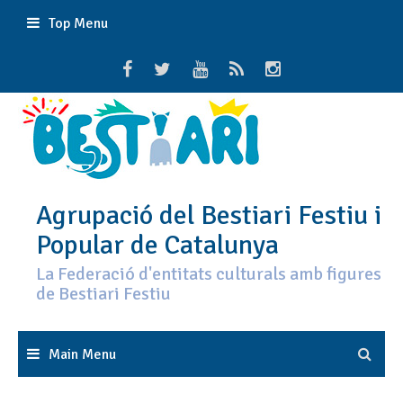
Skip
Top Menu
to
content
Agrupació del Bestiari Festiu i
Popular de Catalunya
La Federació d'entitats culturals amb figures
de Bestiari Festiu
Main Menu