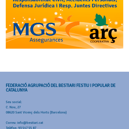
FEDERACIÓ AGRUPACIÓ DEL BESTIARI FESTIU I POPULAR DE
CATALUNYA
Seu social:
C. Nou, 27
08620 Sant Vicenç dels Horts (Barcelona)
Correu: info@bestiari.cat
Telèfon: 93 517 55 87