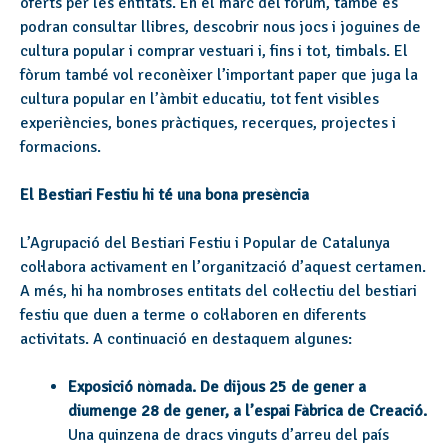
oferts per les entitats. En el marc del fòrum, també es
podran consultar llibres, descobrir nous jocs i joguines de
cultura popular i comprar vestuari i, fins i tot, timbals. El
fòrum també vol reconèixer l’important paper que juga la
cultura popular en l’àmbit educatiu, tot fent visibles
experiències, bones pràctiques, recerques, projectes i
formacions.
El Bestiari Festiu hi té una bona presència
L’Agrupació del Bestiari Festiu i Popular de Catalunya
col·labora activament en l’organització d’aquest certamen.
A més, hi ha nombroses entitats del col·lectiu del bestiari
festiu que duen a terme o col·laboren en diferents
activitats. A continuació en destaquem algunes:
Exposició nòmada. De dijous 25 de gener a
diumenge 28 de gener, a l’espai Fàbrica de Creació.
Una quinzena de dracs vinguts d’arreu del país