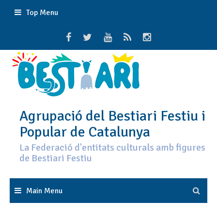
Skip
Top Menu
to
content
Agrupació del Bestiari Festiu i
Popular de Catalunya
La Federació d'entitats culturals amb figures
de Bestiari Festiu
Main Menu