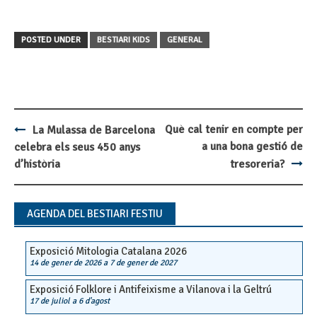
POSTED UNDER
BESTIARI KIDS
GENERAL
Què cal tenir en compte per
La Mulassa de Barcelona
Post
a una bona gestió de
celebra els seus 450 anys
navigation
d’història
tresoreria?
AGENDA DEL BESTIARI FESTIU
Exposició Mitologia Catalana 2026
14 de gener de 2026
a
7 de gener de 2027
Exposició Folklore i Antifeixisme a Vilanova i la Geltrú
17 de juliol
a
6 d'agost