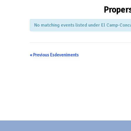
Proper
No matching events listed under El Camp-Conca-P
Navegació
de
llista
«
Previous Esdeveniments
Navegació
d'Esdeveniments
de
llista
d'Esdeveniments