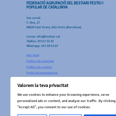
FEDERACIÓ AGRUPACIÓ DEL BESTIARI FESTIU I
POPULAR DE CATALUNYA
Seu social:
C. Nou, 27
08620 Sant Vicenç dels Horts (Barcelona)
Correu: info@bestiari.cat
Telèfon: 93 517 55 87
Whatsapp: 647 69 52 63
Avís legal
Política de privacitat
Política de cookies
Portal de transparència
Valorem la teva privacitat
We use cookies to enhance your browsing experience, serve
AMB EL SUPORT DE
personalized ads or content, and analyze our traffic. By clicking
"Accept All", you consent to our use of cookies.