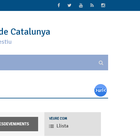
 de Catalunya
estiu
Navegació
VEURE COM
de
Llista
les
vistes