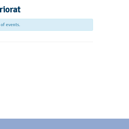
d'esdeveniments
riorat
 of events.