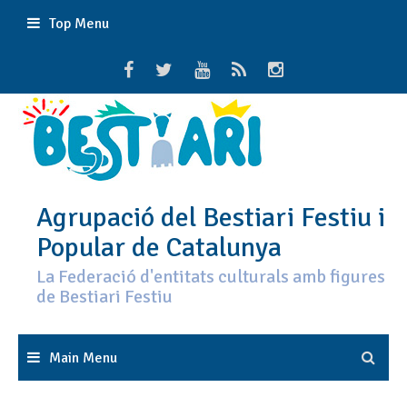
Skip
Top Menu
to
content
Agrupació del Bestiari Festiu i
Popular de Catalunya
La Federació d'entitats culturals amb figures
de Bestiari Festiu
Main Menu