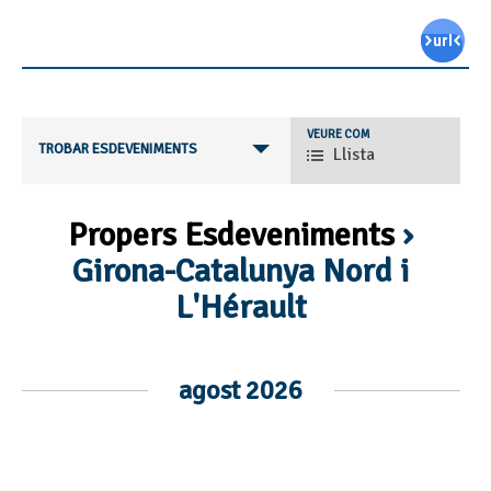
Navegació
VEURE COM
TROBAR ESDEVENIMENTS
Llista
de
les
vistes
d'esdeveniments
Propers Esdeveniments
›
Girona-Catalunya Nord i
L'Hérault
Navegació
agost 2026
de
llista
d'Esdeveniments