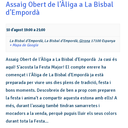
Assaig Obert de l’Àliga a La Bisbal
d’Empordà
10 d'agost 19:00
a
21:00
La Bisbal d’Empordà,
La Bisbal d'Empordà
,
Girona
17100
Espanya
+ Mapa de Google
Assaig Obert de l'Àliga a La Bisbal d'Empordà Ja casi és
aquí! S'acosta la Festa Major! El compte enrere ha
començat i l'Àliga de La Bisbal d'Empordà ja està
preparada per viure uns dies plens de tradició, festa i
bons moments. Descobreix de ben a prop com preparen
la festa i anima't a compartir aquesta estona amb ells! A
més, durant l'assaig també tindran samarretes i
mocadors a la venda, perquè puguis lluir els seus colors
durant tota la Festa…