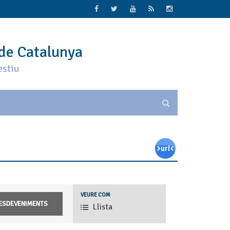
 de Catalunya
estiu
Navegació
VEURE COM
de
Llista
les
vistes