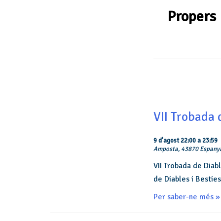
Propers
Navegació
de
llista
d'Esdeveniments
VII Trobada 
9 d'agost 22:00
a
23:59
Amposta,
43870
Espany
VII Trobada de Diabl
de Diables i Besties
Per saber-ne més »