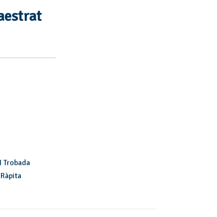
d'esdeveniments
aestrat
II Trobada
 Ràpita