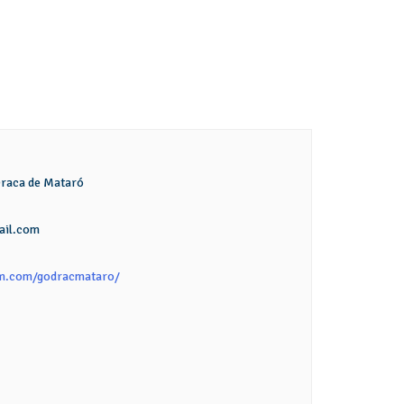
 Draca de Mataró
il.com
am.com/godracmataro/