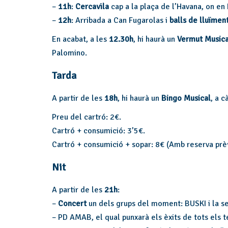
–
11h
:
Cercavila
cap a la plaça de l’Havana, on en 
–
12h
: Arribada a Can Fugarolas i
balls de lluïmen
En acabat, a les
12.30h
, hi haurà un
Vermut Music
Palomino.
Tarda
A partir de les
18h
, hi haurà un
Bingo Musical
, a 
Preu del cartró: 2€.
Cartró + consumició: 3’5€.
Cartró + consumició + sopar: 8€ (Amb reserva prè
Nit
A partir de les
21h
:
–
Concert
un dels grups del moment: BUSKI i la se
– PD AMAB, el qual punxarà els èxits de tots els 