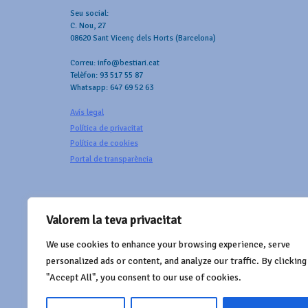
Seu social:
C. Nou, 27
08620 Sant Vicenç dels Horts (Barcelona)
Correu: info@bestiari.cat
Telèfon: 93 517 55 87
Whatsapp: 647 69 52 63
Avís legal
Política de privacitat
Política de cookies
Portal de transparència
Valorem la teva privacitat
We use cookies to enhance your browsing experience, serve
AMB EL SUPORT DE
personalized ads or content, and analyze our traffic. By clicking
"Accept All", you consent to our use of cookies.