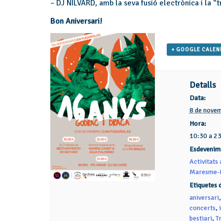
– DJ NILVARD, amb la seva fusió electrònica i la “tr
Bon Aniversari!
+ GOOGLE CALE
Detalls
Data:
8 de nove
Hora:
10:30 a 2
Esdevenim
Activitats 
Maresme-B
Etiquetes 
aniversari
concerts
,
bestiari
,
T