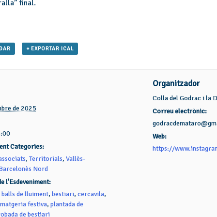
alla” final.
NDAR
+ EXPORTAR ICAL
Organitzador
Colla del Godrac i la
mbre de 2025
Correu electrònic:
godracdemataro@gma
3:00
Web:
ent Categories:
https://www.instagr
associats
,
Territorials
,
Vallès-
arcelonès Nord
de l'Esdeveniment:
,
balls de lluïment
,
bestiari
,
cercavila
,
imatgeria festiva
,
plantada de
robada de bestiari