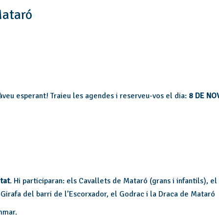
Mataró
veu esperant! Traieu les agendes i reserveu-vos el dia:
8 DE N
tat
. Hi participaran: els Cavallets de Mataró (grans i infantils),
 Girafa del barri de l’Escorxador, el Godrac i la Draca de Mataró
mmar.