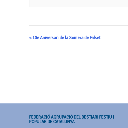
Navegació
«
10è Aniversari de la Somera de Falset
d'Esdeveniment
FEDERACIÓ AGRUPACIÓ DEL BESTIARI FESTIU I
POPULAR DE CATALUNYA