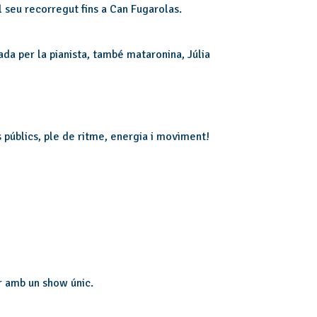
el seu recorregut fins a Can Fugarolas.
da per la pianista, també mataronina, Júlia
 públics, ple de ritme, energia i moviment!
r amb un show únic.