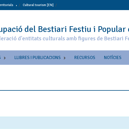
erritorials
Cultural tourism [EN]
pació del Bestiari Festiu i Popular
eració d'entitats culturals amb figures de Bestiari F
S
LLIBRES I PUBLICACIONS
RECURSOS
NOTÍCIES