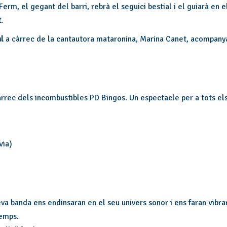
Ferm, el gegant del barri, rebrà el seguici bestial i el guiarà en 
t
.
al
a càrrec de la cantautora mataronina, Marina Canet, acompanya
càrrec dels incombustibles PD Bingos. Un espectacle per a tots els
via)
va banda ens endinsaran en el seu univers sonor i ens faran vibra
temps.