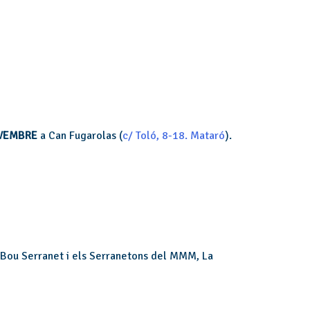
OVEMBRE
a Can Fugarolas (
c/ Toló, 8-18. Mataró
).
 el Bou Serranet i els Serranetons del MMM, La