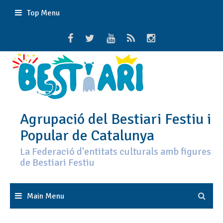
Skip
Top Menu
to
content
Agrupació del Bestiari Festiu i
Popular de Catalunya
La Federació d'entitats culturals amb figures
de Bestiari Festiu
Main Menu