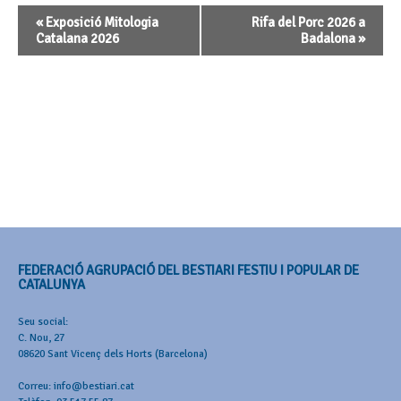
Navegació
«
Exposició Mitologia
Rifa del Porc 2026 a
d'Esdeveniment
Catalana 2026
Badalona
»
FEDERACIÓ AGRUPACIÓ DEL BESTIARI FESTIU I POPULAR DE
CATALUNYA
Seu social:
C. Nou, 27
08620 Sant Vicenç dels Horts (Barcelona)
Correu: info@bestiari.cat