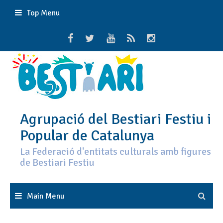
Skip
Top Menu
to
content
Agrupació del Bestiari Festiu i
Popular de Catalunya
La Federació d'entitats culturals amb figures
de Bestiari Festiu
Main Menu