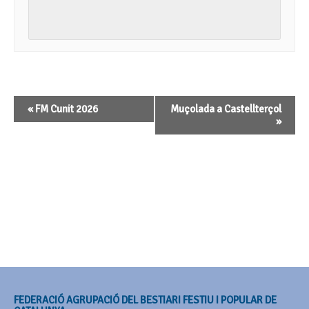
Navegació
«
FM Cunit 2026
Muçolada a Castellterçol
d'Esdeveniment
»
FEDERACIÓ AGRUPACIÓ DEL BESTIARI FESTIU I POPULAR DE