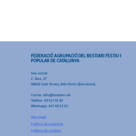
FEDERACIÓ AGRUPACIÓ DEL BESTIARI FESTIU I
POPULAR DE CATALUNYA
Seu social:
C. Nou, 27
08620 Sant Vicenç dels Horts (Barcelona)
Correu: info@bestiari.cat
Telèfon: 93 517 55 87
Whatsapp: 647 69 52 63
Avís legal
Política de privacitat
Política de cookies