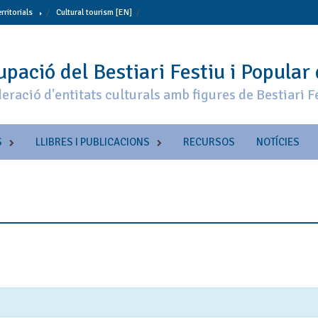
erritorials
Cultural tourism [EN]
pació del Bestiari Festiu i Popular
eració d'entitats culturals amb figures de Bestiari F
S
LLIBRES I PUBLICACIONS
RECURSOS
NOTÍCIES