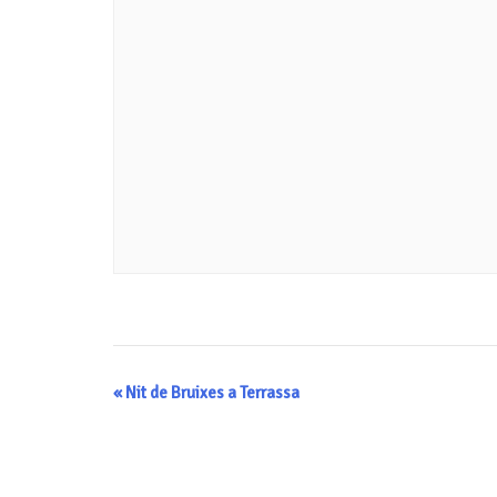
Navegació
«
Nit de Bruixes a Terrassa
d'Esdeveniment