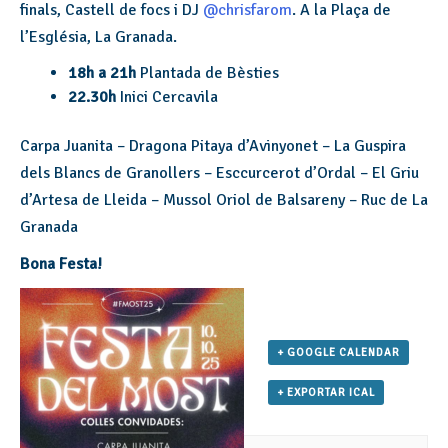
finals, Castell de focs i DJ
@chrisfarom
. A la Plaça de
l’Església, La Granada.
18h a 21h
Plantada de Bèsties
22.30h
Inici Cercavila
Carpa Juanita – Dragona Pitaya d’Avinyonet – La Guspira
dels Blancs de Granollers – Esccurcerot d’Ordal – El Griu
d’Artesa de Lleida – Mussol Oriol de Balsareny – Ruc de La
Granada
Bona Festa!
+ GOOGLE CALENDAR
+ EXPORTAR ICAL