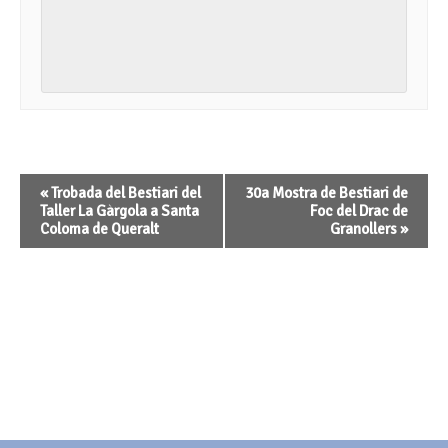
Navegació
«
Trobada del Bestiari del
30a Mostra de Bestiari de
d'Esdeveniment
Taller La Gàrgola a Santa
Foc del Drac de
Coloma de Queralt
Granollers
»