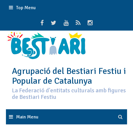
Skip
Top Menu
to
content
Agrupació del Bestiari Festiu i
Popular de Catalunya
La Federació d'entitats culturals amb figures
de Bestiari Festiu
Main Menu